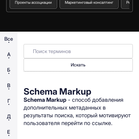
Проекты ассоциации
Маркетинговый консалтинг
Реестр
Все
А
Искать
Б
В
Schema Markup
Schema Markup
- способ добавления
Г
дополнительных метаданных в
результаты поиска, который мотивируют
Д
пользователя перейти по ссылке.
Е