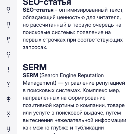
SEO-статья
О
SEO-статья
- оптимизированный текст,
обладающий ценностью для читателя,
П
но рассчитанный в первую очередь на
поисковые системы: появление на
Р
первых строчках при соответствующих
запросах.
С
SERM
Т
SERM
(Search Engine Reputation
Management) — управление репутацией
У
в поисковых системах. Комплекс мер,
направленных на формирование
Ф
позитивной картины о компании, товаре
или услуге в поисковой выдаче, путем
Х
вытеснения нежелательной информации
как можно глубже и публикации
Ц