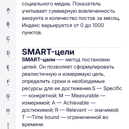
социального медиа. Показатель
A
учитывает суммарную вовлеченность
аккаунта и количество постов за месяц.
B
Индекс варьируется от 0 до 1000
пунктов.
C
SMART-цели
D
SMART-цели
—- метод постановки
целей. Он позволяет сформулировать
E
реалистичную и измеримую цель,
определить сроки и необходимые
F
ресурсы для ее достижения.S — Specific
— конкретной; M — Measurable —
G
измеримой; A — Achievable —
достижимой; R — Relevant — значимой;
H
T —Time bound — ограниченной во
времени.
I