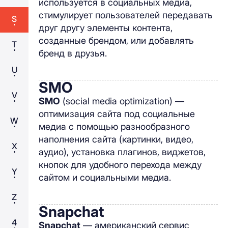
используется в социальных медиа,
стимулирует пользователей передавать
S
друг другу элементы контента,
созданные брендом, или добавлять
T
бренд в друзья.
U
SMO
V
SMO
(social media optimization) —
оптимизация сайта под социальные
W
медиа с помощью разнообразного
наполнения сайта (картинки, видео,
X
аудио), установка плагинов, виджетов,
кнопок для удобного перехода между
Y
сайтом и социальными медиа.
Z
Snapchat
4
Snapchat
— американский сервис