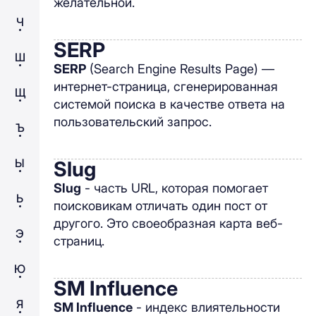
желательной.
Ч
SERP
Ш
SERP
(Search Engine Results Page) —
интернет-страница, сгенерированная
Щ
системой поиска в качестве ответа на
пользовательский запрос.
Ъ
Ы
Slug
Slug
- часть URL, которая помогает
Ь
поисковикам отличать один пост от
другого. Это своеобразная карта веб-
Э
страниц.
Ю
SM Influence
Я
SM Influence
- индекс влиятельности