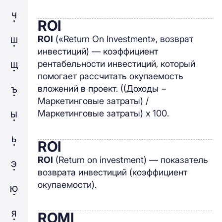
Ч
ROI
ROI
(«Return On Investment», возврат
Ш
инвестиций) — коэффициент
рентабельности инвестиций, который
Щ
помогает рассчитать окупаемость
вложений в проект. ((Доходы −
Ъ
Маркетинговые затраты) /
Маркетинговые затраты) x 100.
Ы
Ь
ROI
ROI
(Return on investment) — показатель
Э
возврата инвестиций (коэффициент
окупаемости).
Ю
Я
ROMI