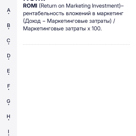
ROMI
(Return on Marketing Investment)–
A
рентабельность вложений в маркетинг
(Доход − Маркетинговые затраты) /
B
Маркетинговые затраты х 100.
C
D
E
F
G
H
I