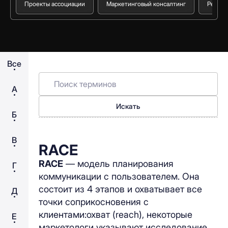
Проекты ассоциации
Маркетинговый консалтинг
Реестр
Все
А
Искать
Б
В
RACE
RACE
— модель планирования
Г
коммуникации с пользователем. Она
состоит из 4 этапов и охватывает все
Д
точки соприкосновения с
клиентами:охват (reach), некоторые
Е
маркетологи указывают исследование