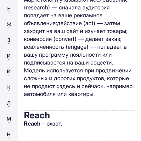
(research) — сначала аудитория
Ё
попадает на ваше рекламное
объявление;действие (aсt) — затем
Ж
заходит на ваш сайт и изучает товары;
конверсия (convert) — делает заказ;
З
вовлечённость (engage) — попадает в
вашу программу лояльности или
И
подписывается на ваши соцсети.
Модель используется при продвижении
Й
сложных и дорогих продуктов, которые
не продают «здесь и сейчас», например,
К
автомобиля или квартиры.
Л
Reach
М
Reach
– охват.
Н