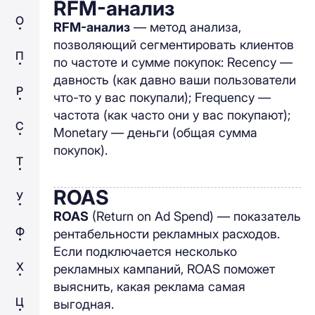
RFM-анализ
О
RFM-анализ
— метод анализа,
позволяющий сегментировать клиентов
П
по частоте и сумме покупок: Recency —
давность (как давно ваши пользователи
Р
что-то у вас покупали); Frequency —
частота (как часто они у вас покупают);
С
Monetary — деньги (общая сумма
покупок).
Т
ROAS
У
ROAS
(Return on Ad Spend) — показатель
Ф
рентабельности рекламных расходов.
Если подключается несколько
Х
рекламных кампаний, ROAS поможет
выяснить, какая реклама самая
Ц
выгодная.