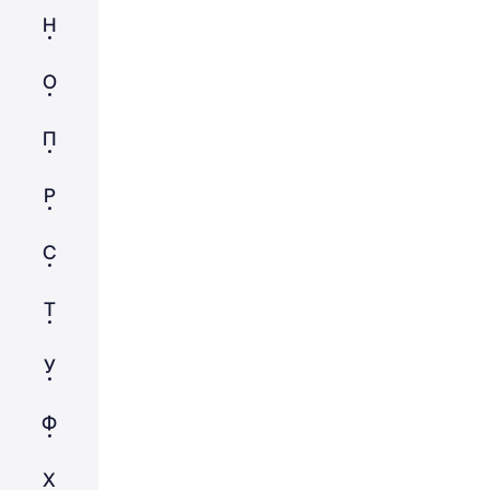
Н
О
П
Р
С
Т
У
Ф
Х