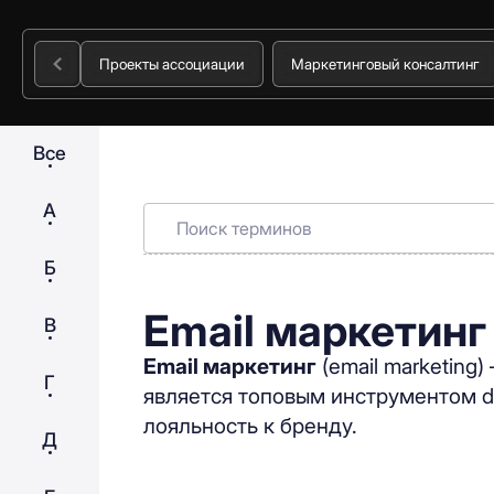
Проекты ассоциации
Маркетинговый консалтинг
Все
А
Б
Email маркетинг
В
Email маркетинг
(email marketing
Г
является топовым инструментом di
лояльность к бренду.
Д