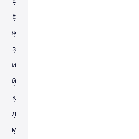
Е
Ё
Ж
З
И
Й
К
Л
М