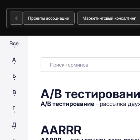
Проекты ассоциации
Маркетинговый консалтинг
Все
А
Б
A/B тестирован
В
A/B тестирование
- рассылка дву
Г
Д
AARRR