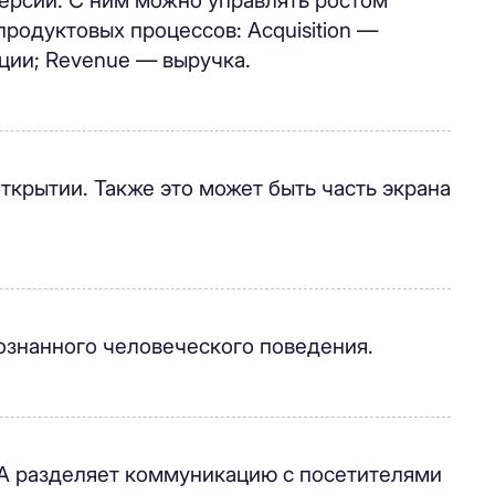
ерсии. С ним можно управлять ростом
родуктовых процессов: Acquisition —
ации; Revenue — выручка.
открытии. Также это может быть часть экрана
осознанного человеческого поведения.
DA разделяет коммуникацию с посетителями