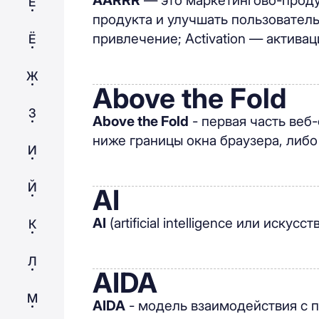
AARRR
— это маркетингово-проду
Е
продукта и улучшать пользователь
привлечение; Activation — актива
Ё
Ж
Above the Fold
З
Above the Fold
- первая часть веб-
ниже границы окна браузера, либо
И
Й
AI
AI
(artificial intelligence или ис
К
Л
AIDA
М
AIDA
- модель взаимодействия с 