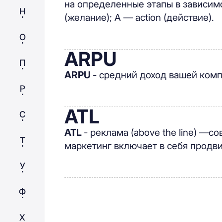
на определенные этапы в зависимост
Н
(желание); A — action (действие).
О
ARPU
П
ARPU
- средний доход вашей комп
Р
ATL
С
ATL
- реклама (above the line) —
Т
маркетинг включает в себя продв
У
Ф
Х