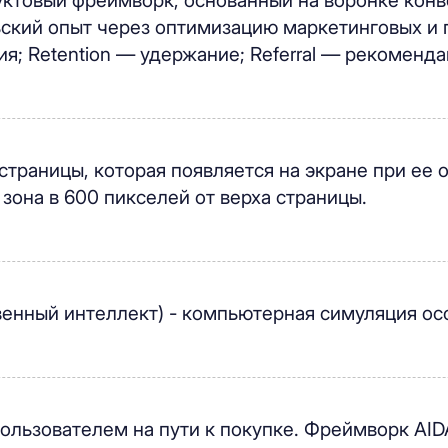
ктовый фреймворк, основанный на воронке конв
ский опыт через оптимизацию маркетинговых и п
ция; Retention — удержание; Referral — рекоменд
страницы, которая появляется на экране при ее 
 зона в 600 пикселей от верха страницы.
кусственный интеллект) - компьютерная симуляция 
пользователем на пути к покупке. Фреймворк AI