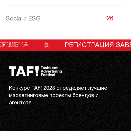
Social / ESG
26
TAF! * TAF! * TAF!
РЕГИСТРАЦИЯ ЗАВЕРШЕНА
Конкурс TAF! 2023 определяет лучшие
маркетинговые проекты брендов и
агентств.