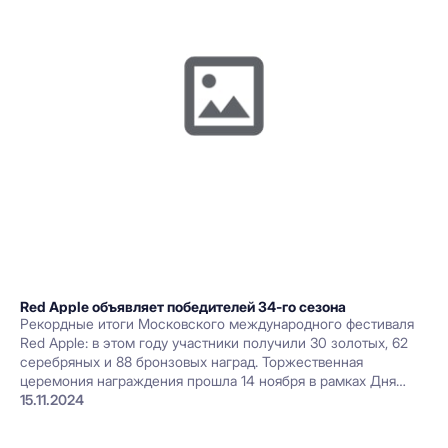
Red Apple объявляет победителей 34-го сезона
Рекордные итоги Московского международного фестиваля
Red Apple: в этом году участники получили 30 золотых, 62
серебряных и 88 бронзовых наград. Торжественная
церемония награждения прошла 14 ноября в рамках Дня
контента и креатива на НРФ’8. Имена победителей и лучшие
15.11.2024
кейсы сезона — в материале.