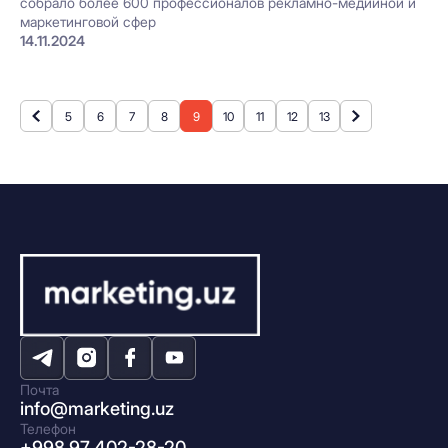
собрало более 600 профессионалов рекламно-медийной и
маркетинговой сфер
14.11.2024
5
6
7
8
9
10
11
12
13
Почта
info@marketing.uz
Телефон
+998 97 402-28-20