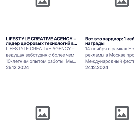
LIFESTYLE CREATIVE AGENCY –
Вот это хардкор: 1 кей
лидер цифровых технологий в
награды
Узбекистане
LIFESTYLE CREATIVE AGENCY –
14 ноября в рамках Н
ведущая вебстудия с более чем
рекламы в Москве пр
10-летним опытом работы. Мы
Международный фест
создаём инновационные сайты,
25.12.2024
Apple. Событие яркое,
24.12.2024
мобильные приложения и
волнительное и значи
цифровые решения, которые
маркетинговом комью
помогают клиентам расти и
развиваться. За это время мы
реализовали тысячи проектов
для государственных
организаций и коммерческих
компаний, становясь надёжным
партнёром в цифровой
трансформации бизнеса.