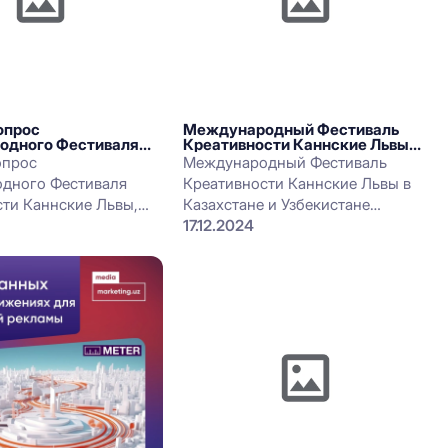
опрос
Международный Фестиваль
одного Фестиваля
Креативности Каннские Львы
сти Каннские Львы
2025
опрос
Международный Фестиваль
дного Фестиваля
Креативности Каннские Львы в
ти Каннские Львы,
Казахстане и Узбекистане
рмировать глобальное
открывает регистрацию
17.12.2024
ние «Состояние
желающих для бесплатного
ти» (State of
обучения в Академии Роджера
Хэтчуэла в июне 2025 года в
городе Канны, Франция.