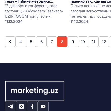
тему «Гибкие методики
именно так, как вы х
управления Agile и цифровая
17 декабря в конференц-зале
Только ленивый не ис
трансформация»
гостиницы «Wyndham Tashkent»
сегодня искусственн
UZINFOCOM при участии
интеллект для создан
экспертов из стран СНГ и
11.12.2024
— текстов, изображен
11.12.2024
ведущих организаций
Несмотря на это, резу
республики проведёт
всегда оправдывает 
масштабную конференцию на
4
5
6
7
8
9
10
11
12
тему «Гибкие методики
управления Agile и цифровая
трансформация».