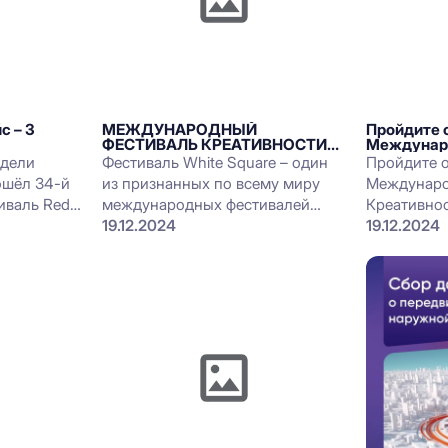
с – 3
МЕЖДУНАРОДНЫЙ
Пройдите 
ФЕСТИВАЛЬ КРЕАТИВНОСТИ
Междунар
WHITE SQUARE 2025 ОТКРЫЛ
Креативно
едели
Фестиваль White Square – один
Пройдите 
ПРИЕМ КОНКУРСНЫХ РАБОТ
ошёл 34-й
из признанных по всему миру
Междунаро
иваль Red
международных фестивалей
Креативнос
креативности, конкурсы
19.12.2024
чтобы сфо
19.12.2024
мое в
которого охватывают весь
исследова
нити.
спектр индустрии коммуникаций
Креативнос
Creativity).