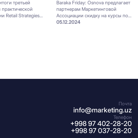
итоги третьей
Baraka Friday: Osnova предлагает
й практической
партнерам Маркетинговой
 Retail Strategies
Ассоциации скидку на курсы по
в Ташкенте
маркетингу до 35% и курс по AI в
05.12.2024
подарок!
Почта
info@marketing.uz
Телефон
+998 97 402-28-20
+998 97 037-28-20