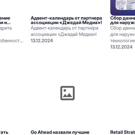
ение
Адвент-календарь от партнера
Сбор данн
и и
ассоциации «Джедай Медиа»!
для наруж
едрить
Адвент-календарь от партнера
Сбор данн
я
ассоциации «Джедай Медиа»!
для наружн
собенности
13.12.2024
технологи
м
13.12.2024
н social
тать
Go Ahead назвали лучшие
Retail Str