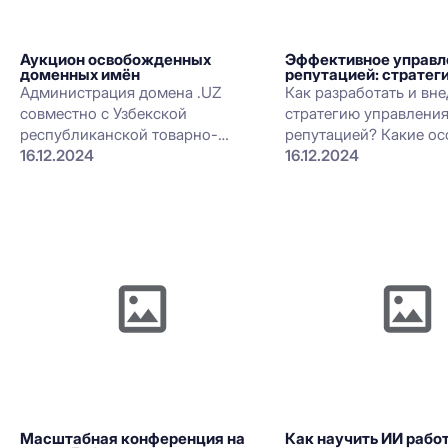
Аукцион освобожденных
Эффективное управл
доменных имён
репутацией: стратеги
инструменты
Администрация домена .UZ
Как разработать и вн
совместно с Узбекской
стратегию управлени
республиканской товарно-
репутацией? Какие о
сырьевой биржей запустила
16.12.2024
бренда стоит при это
16.12.2024
сервис domain.uzex.uz для
учитывать? Зачем нуже
аукционов освободившихся
listening?
доменных имен.
Масштабная конференция на
Как научить ИИ рабо