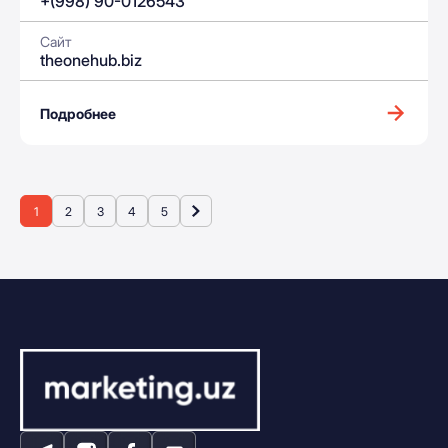
+(998) 90-0126543
Сайт
theonehub.biz
Подробнее
1
2
3
4
5