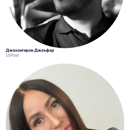
Джахонгиров Джаъфар
UzPost