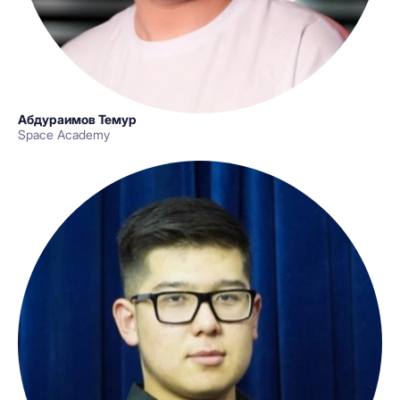
Абдураимов Темур
Space Academy