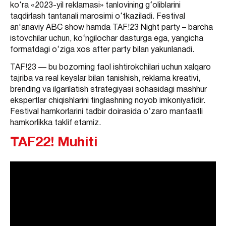
ko‘ra «2023-yil reklamasi» tanlovining g‘oliblarini
taqdirlash tantanali marosimi o‘tkaziladi. Festival
an'anaviy ABC show hamda TAF!23 Night party – barcha
istovchilar uchun, ko‘ngilochar dasturga ega, yangicha
formatdagi o‘ziga xos after party bilan yakunlanadi.
TAF!23 — bu bozorning faol ishtirokchilari uchun xalqaro
tajriba va real keyslar bilan tanishish, reklama kreativi,
brending va ilgarilatish strategiyasi sohasidagi mashhur
ekspertlar chiqishlarini tinglashning noyob imkoniyatidir.
Festival hamkorlarini tadbir doirasida o‘zaro manfaatli
hamkorlikka taklif etamiz.
TAF22! Muhiti