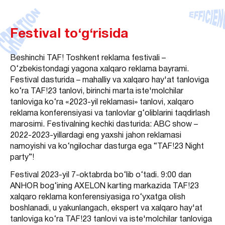
Festival to‘g‘risida
Beshinchi TAF! Toshkent reklama festivali –
O‘zbekistondagi yagona xalqaro reklama bayrami.
Festival dasturida – mahalliy va xalqaro hay'at tanloviga
ko‘ra TAF!23 tanlovi, birinchi marta iste'molchilar
tanloviga ko‘ra «2023-yil reklamasi» tanlovi, xalqaro
reklama konferensiyasi va tanlovlar g‘oliblarini taqdirlash
marosimi. Festivalning kechki dasturida: ABC show –
2022-2023-yillardagi eng yaxshi jahon reklamasi
namoyishi va ko‘ngilochar dasturga ega “TAF!23 Night
party”!
Festival 2023-yil 7-oktabrda bo‘lib o‘tadi. 9:00 dan
ANHOR bog‘ining AXELON karting markazida TAF!23
xalqaro reklama konferensiyasiga ro‘yxatga olish
boshlanadi, u yakunlangach, ekspert va xalqaro hay'at
tanloviga ko‘ra TAF!23 tanlovi va iste'molchilar tanloviga