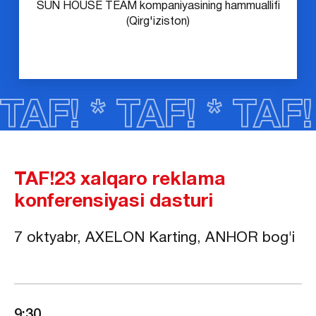
SUN HOUSE TEAM kompaniyasining hammuallifi
(Qirg'iziston)
TAF! * TAF! * TAF!
TAF!23 xalqaro reklama
konferensiyasi dasturi
7 oktyabr, AXELON Karting, ANHOR bog'i
9:30