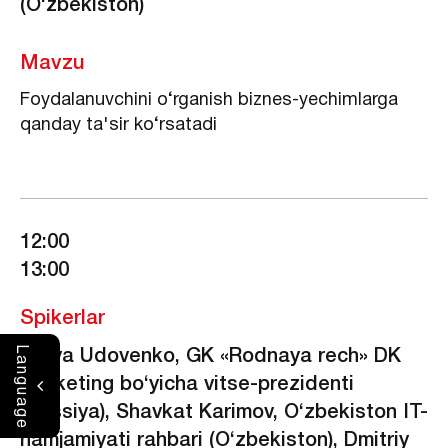
(O‘zbekiston)
Mavzu
Foydalanuvchini o‘rganish biznes-yechimlarga
qanday ta'sir ko‘rsatadi
12:00
13:00
Spikerlar
L
Yuliya Udovenko, GK «Rodnaya rech» DK
a
n
g
marketing bo‘yicha vitse-prezidenti
u
a
(Rossiya), Shavkat Karimov, O‘zbekiston IT-
g
e
hamjamiyati rahbari (O‘zbekiston), Dmitriy