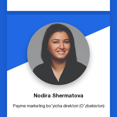
Nodira Shermatova
Payme marketing bo‘yicha direktori (O‘zbekiston)