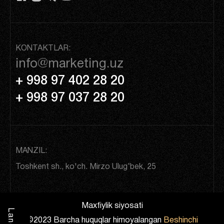
KONTAKTLAR:
info@marketing.uz
+ 998 97 402 28 20
+ 998 97 037 28 20
MANZIL:
Toshkent sh., ko'ch. Mirzo Ulug‘bek, 25
Maxfiylik siyosati
L
a
©2023 Barcha huquqlar himoyalangan
Beshinchi
n