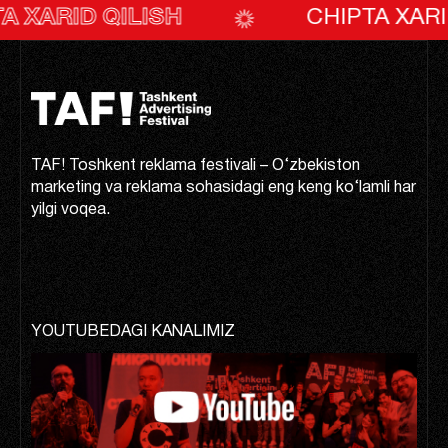
TAF! * TAF! * TAF!
ID QILISH
CHIPTA XARID QIL
TAF! Toshkent reklama festivali – O‘zbekiston
marketing va reklama sohasidagi eng keng ko‘lamli har
yilgi voqea.
YOUTUBEDAGI KANALIMIZ