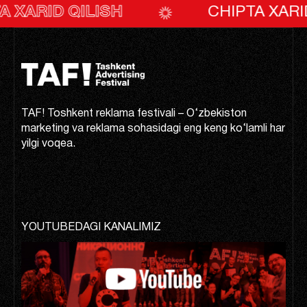
TAF! * TAF! * TAF!
ID QILISH
CHIPTA XARID QIL
TAF! Toshkent reklama festivali – O‘zbekiston
marketing va reklama sohasidagi eng keng ko‘lamli har
yilgi voqea.
YOUTUBEDAGI KANALIMIZ