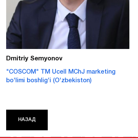
Dmitriy Semyonov
"COSCOM" TM Ucell MChJ marketing
bo'limi boshlig'i (O'zbekiston)
НАЗАД