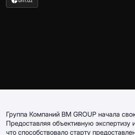
bm.uz
Группа Компаний BM GROUP начала свою 
Предоставляя объективную экспертизу и
что способствовало старту предоставлен