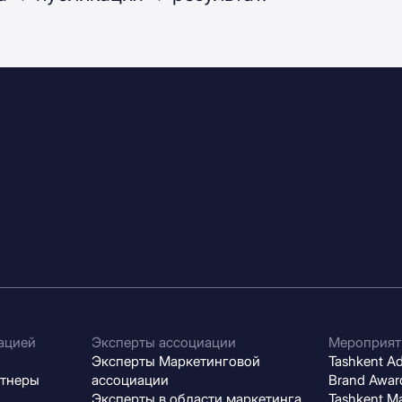
ацией
Эксперты ассоциации
Мероприят
Эксперты Маркетинговой
Tashkent Adv
ртнеры
ассоциации
Brand Award
Эксперты в области маркетинга
Tashkent M