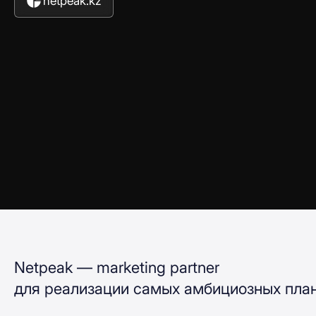
netpeak.kz
Netpeak — marketing partner
для реализации самых амбициозных план