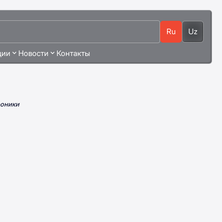
Ru
Uz
ции
Новости
Контакты
роники