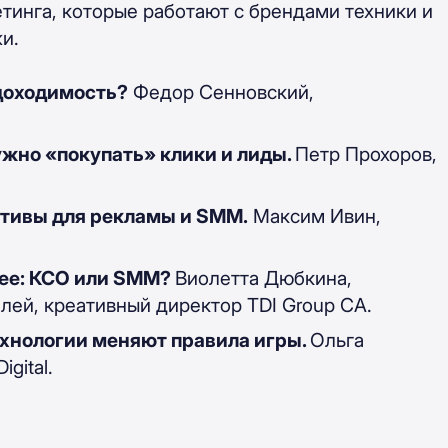
тинга, которые работают с брендами техники и
и.
доходимость?
Федор Сенновский,
ужно «покупать» клики и лиды.
Петр Прохоров,
ативы для рекламы и SMM.
Максим Ивин,
нее: КСО или SMM?
Виолетта Дюбкина,
елей, креативный директор TDI Group CA.
ехнологии меняют правила игры.
Ольга
gital.