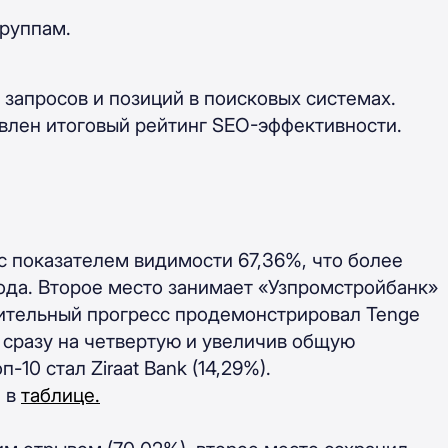
группам.
.
 запросов и позиций в поисковых системах.
авлен итоговый рейтинг SEO-эффективности.
о с показателем видимости
67,36%
, что более
ода.
Второе место занимает «Узпромстройбанк»
чительный прогресс продемонстрировал Tenge
 сразу на четвертую и
увеличив общую
оп-10 стал
Ziraat Bank
(
14,29
%).
и в
таблице.