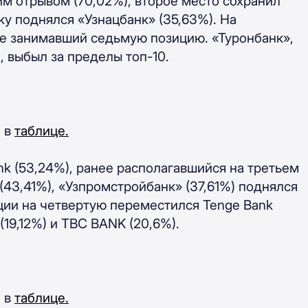
им отрывом (
70,02%), второе место сохранил
чку поднялся
«
Узнацбанк
» (
35,63%). На
нее занимавший седьмую позицию.
«
Туронбанк
»,
, выбыл за пределы топ-10.
и в
таблице.
k (
53,24%), ранее располагавшийся на третьем
(
43,41%),
«Узпромстройбанк» (
37,61%) поднялся
иции на четвертую переместился Tenge Bank
(19,12%) и TBC BANK (20,6%).
и в
таблице.