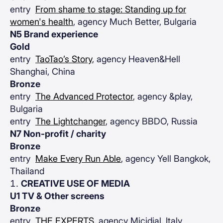
entry
From shame to stage: Standing up for
women's health
, agency Much Better, Bulgaria
N5 Brand experience
Gold
entry
TaoTao’s Story
, agency Heaven&Hell
Shanghai, China
Bronze
entry
The Advanced Protector
, agency &play,
Bulgaria
entry
The Lightchanger
, agency BBDO, Russia
N7 Non-profit / charity
Bronze
entry
Make Every Run Able
, agency Yell Bangkok,
Thailand
CREATIVE USE OF MEDIA
U1 TV & Other screens
Bronze
entry
THE EXPERTS
, agency Micidial, Italy