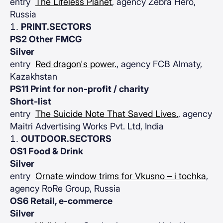
entry
The Lifeless Planet
, agency Zebra Hero,
Russia
PRINT.SECTORS
PS2 Other FMCG
Silver
entry
Red dragon's power.
, agency FCB Almaty,
Kazakhstan
PS11 Print for non-profit / charity
Short-list
entry
The Suicide Note That Saved Lives.
, agency
Maitri Advertising Works Pvt. Ltd, India
OUTDOOR.SECTORS
OS1 Food & Drink
Silver
entry
Ornate window trims for Vkusno – i tochka
,
agency RoRe Group, Russia
OS6 Retail, e-commerce
Silver