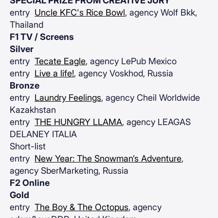
SPECIAL PRIZE FROM CREATIVE JURY
entry
Uncle KFC's Rice Bowl
, agency Wolf Bkk,
Thailand
F1 TV / Screens
Silver
entry
Tecate Eagle
, agency LePub Mexico
entry
Live a life!
, agency Voskhod, Russia
Bronze
entry
Laundry Feelings
, agency Cheil Worldwide
Kazakhstan
entry
THE HUNGRY LLAMA
, agency LEAGAS
DELANEY ITALIA
Short-list
entry
New Year: The Snowman’s Adventure
,
agency SberMarketing, Russia
F2 Online
Gold
entry
The Boy & The Octopus
, agency