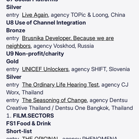
Silver
entry
Live Again
, agency TOPic & Loong, China
U8 Use of Channel Integration
Bronze
entry
Brusnika Developer. Because we are
neighbors
, agency Voskhod, Russia
U9 Non-profit/charity
Gold
entry
UNICEF Unlockers
, agency SHIFT, Slovenia
Silver
entry
The Ordinary Life Hearing Test
, agency CJ
Worx, Thailand
entry
The Seasoning of Change
, agency Dentsu
Creative Thailand / Dentsu One Bangkok, Thailand
FILM.SECTORS
FS1 Food & Drink
Short-list
entry
THE ORIGINAL
, agency PHENOMENA,