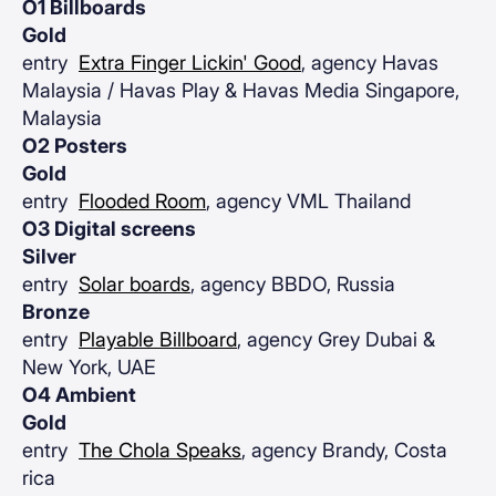
O1 Billboards
Gold
entry
Extra Finger Lickin' Good
, agency Havas
Malaysia / Havas Play & Havas Media Singapore,
Malaysia
O2 Posters
Gold
entry
Flooded Room
, agency VML Thailand
O3 Digital screens
Silver
entry
Solar boards
, agency BBDO, Russia
Bronze
entry
Playable Billboard
, agency Grey Dubai &
New York, UAE
O4 Ambient
Gold
entry
The Chola Speaks
, agency Brandy, Costa
rica