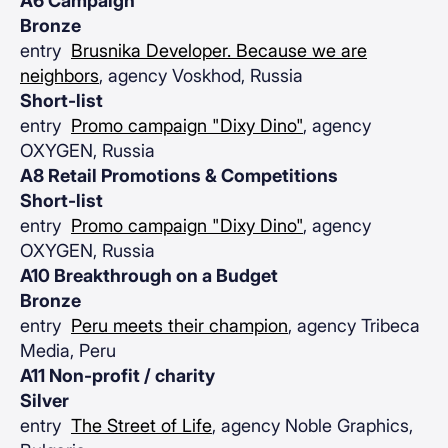
A6 Campaign
Bronze
entry
Brusnika Developer. Because we are
neighbors
, agency Voskhod, Russia
Short-list
entry
Promo campaign "Dixy Dino"
, agency
OXYGEN, Russia
A8 Retail Promotions & Competitions
Short-list
entry
Promo campaign "Dixy Dino"
, agency
OXYGEN, Russia
A10 Breakthrough on a Budget
Bronze
entry
Peru meets their champion
, agency Tribeca
Media, Peru
A11 Non-profit / charity
Silver
entry
The Street of Life
, agency Noble Graphics,