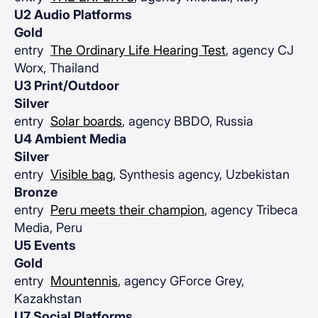
U2 Audio Platforms
Gold
entry
The Ordinary Life Hearing Test
, agency CJ
Worx, Thailand
U3 Print/Outdoor
Silver
entry
Solar boards
, agency BBDO, Russia
U4 Ambient Media
Silver
entry
Visible bag
, Synthesis agency, Uzbekistan
Bronze
entry
Peru meets their champion
, agency Tribeca
Media, Peru
U5 Events
Gold
entry
Mountennis
, agency GForce Grey,
Kazakhstan
U7 Social Platforms