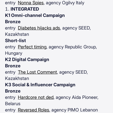
entry
Nonna Spies
, agency Ogilvy Italy
INTEGRATED
K1 Omni-channel Campaign
Bronze
entry
Diabetes hijacks ads
, agency SEED,
Kazakhstan
Short-list
entry
Perfect timing
, agency Republic Group,
Hungary
K2 Digital Campaign
Bronze
entry
The Lost Сomment
, agency SEED,
Kazakhstan
K3 Social & Influencer Campaign
Bronze
entry
Hardcore not ded
, agency Aida Pioneer,
Belarus
entry
Reversed Roles
, agency PIMO Lebanon