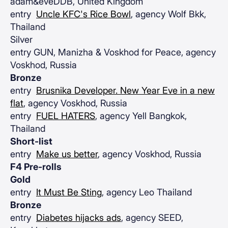
adam&eveDDB, United Kingdom
entry
Uncle KFC's Rice Bowl
, agency Wolf Bkk,
Thailand
Silver
entry GUN, Manizha & Voskhod for Peace, agency
Voskhod, Russia
Bronze
entry
Brusnika Developer. New Year Eve in a new
flat
, agency Voskhod, Russia
entry
FUEL HATERS
, agency Yell Bangkok,
Thailand
Short-list
entry
Make us better
, agency Voskhod, Russia
F4 Pre-rolls
Gold
entry
It Must Be Sting
, agency Leo Thailand
Bronze
entry
Diabetes hijacks ads
, agency SEED,