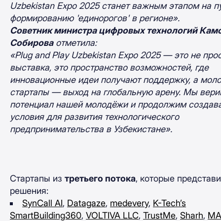
Uzbekistan Expo 2025 станет важным этапом на пу
формированию 'единорогов' в регионе».
Советник министра цифровых технологий Кам
Собирова
отметила:
«Plug and Play Uzbekistan Expo 2025 — это не про
выставка, это пространство возможностей, где
инновационные идеи получают поддержку, а мол
стартапы — выход на глобальную арену. Мы вери
потенциал нашей молодёжи и продолжим создав
условия для развития технологического
предпринимательства в Узбекистане».
Стартапы из
третьего потока
, которые представ
решения:
SynCall AI
,
Datagaze
,
medevery
,
K-Tech’s
SmartBuilding360
,
VOLTIVA LLC
,
TrustMe
,
Sharh
,
MA