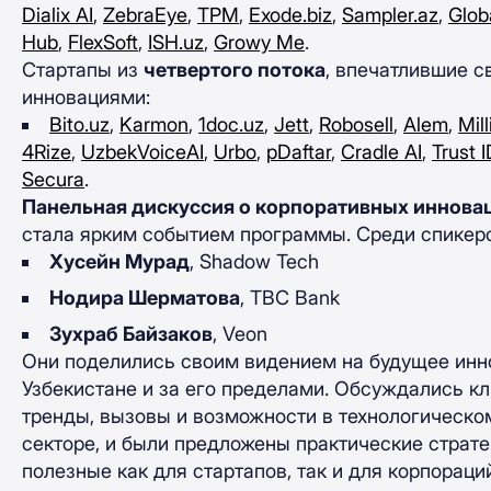
Dialix AI
,
ZebraEye
,
TPM
,
Exode.biz
,
Sampler.az
,
Glob
Hub
,
FlexSoft
,
ISH.uz
,
Growy Me
.
Стартапы из
четвертого потока
, впечатлившие с
инновациями:
Bito.uz
,
Karmon
,
1doc.uz
,
Jett
,
Robosell
,
Alem
,
Mil
4Rize
,
UzbekVoiceAI
,
Urbo
,
pDaftar
,
Cradle AI
,
Trust I
Secura
.
Панельная дискуссия о корпоративных иннова
стала ярким событием программы. Среди спикер
Хусейн Мурад
, Shadow Tech
Нодира Шерматова
, TBC Bank
Зухраб Байзаков
, Veon
Они поделились своим видением на будущее инн
Узбекистане и за его пределами. Обсуждались к
тренды, вызовы и возможности в технологическо
секторе, и были предложены практические страте
полезные как для стартапов, так и для корпораци