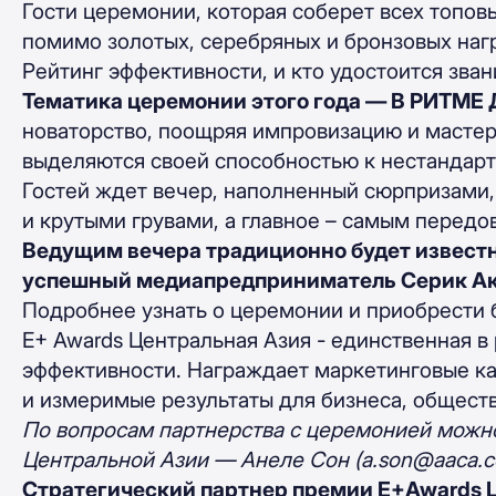
Гости церемонии, которая соберет всех топов
помимо золотых, серебряных и бронзовых нагр
Рейтинг эффективности, и кто удостоится зван
Тематика церемонии этого года — В РИТМЕ
новаторство, поощряя импровизацию и мастер
выделяются своей способностью к нестандар
Гостей ждет вечер, наполненный сюрпризами
и крутыми грувами, а главное – самым перед
Ведущим вечера традиционно будет извест
успешный медиапредприниматель Серик А
Подробнее узнать о церемонии и приобрести
Е+ Awards Центральная Азия - единственная 
эффективности. Награждает маркетинговые ка
и измеримые результаты для бизнеса, обществ
По вопросам партнерства с церемонией можно
Центральной Азии — Анеле Сон (
a.son@aaca.c
Стратегический партнер премии Е+Awards Ц