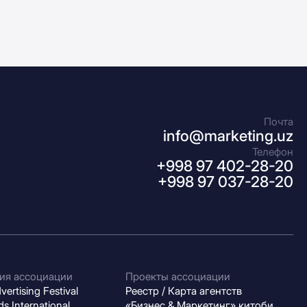
Почта
info@marketing.uz
Телефон
+998 97 402-28-20
+998 97 037-28-20
ия ассоциации
Проекты ассоциации
ertising Festival
Реестр / Карта агентств
s International
«Бизнес & Маркетинг» китоби