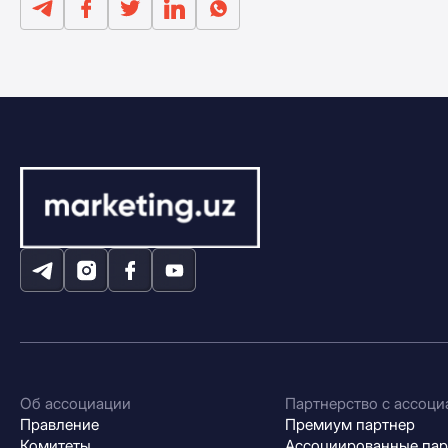
Об ассоциации
Партнерство с ассоци
Правление
Премиум партнер
Комитеты
Ассоциированные па