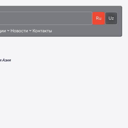
Ru
Uz
ции
Новости
Контакты
я Азия