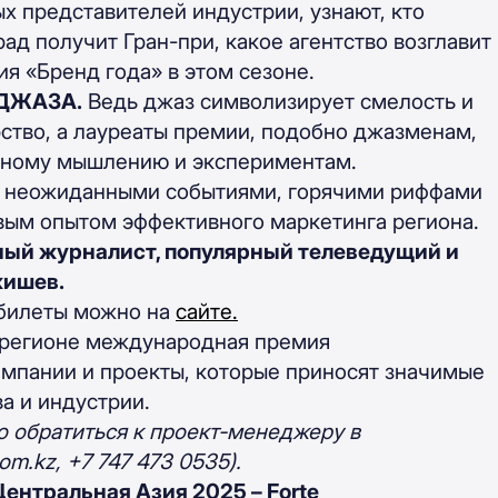
ых представителей индустрии, узнают, кто
ад получит Гран-при, какое агентство возглавит
ия «Бренд года» в этом сезоне.
 ДЖАЗА.
Ведь джаз символизирует смелость и
ство, а лауреаты премии, подобно джазменам,
тному мышлению и экспериментам.
, неожиданными событиями, горячими риффами
овым опытом эффективного маркетинга региона.
ный журналист, популярный телеведущий и
кишев.
 билеты можно на
сайте.
в регионе международная премия
мпании и проекты, которые приносят значимые
а и индустрии.
 обратиться к проект-менеджеру в
om.kz
, +7 747 473 0535).
ентральная Азия 2025 – Forte