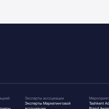
ацией
Эксперты ассоциации
Мероприят
Эксперты Маркетинговой
Tashkent Adv
ртнеры
ассоциации
Brand Award