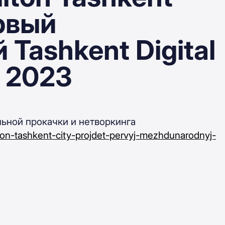
рвый
Tashkent Digital
m 2023
ьной прокачки и нетворкинга
lton-tashkent-city-projdet-pervyj-mezhdunarodnyj-