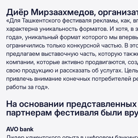
Диёр Мирзаахмедов, организат
«Для Ташкентского фестиваля рекламы, как, в
характерна уникальность форматов. И хотя, в 
года», уникальный формат которого мы вперв
ограничились только конкурсной частью. В эт
предлагаем выставочную часть, которую также
компании, которые активно продвигаются, со
свою продукцию и рассказать об услугах. Цел
привлечь внимание конечных потребителей ре
работы за год».
На основании представленных 
партнерам фестиваля были вр
AVO bank
Лидер клиентского опыта в цифровом банкинг