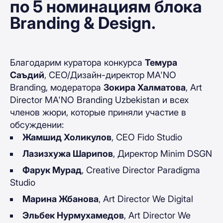
по 5 номинациям блока
Branding & Design.
Благодарим куратора конкурса
Темура
Саъдий
, CEO/Дизайн-директор MA'NO
Branding, модератора
Зокира Халматова
, Art
Director MA'NO Branding Uzbekistan и всех
членов жюри, которые приняли участие в
обсуждении:
Жамшид Холикулов
, CEO Fido Studio
Лазизхужа Шарипов
, Директор Minim DSGN
Фарук Мурад
, Creative Director Paradigma
Studio
Марина Жбанова
, Art Director We Digital
Эльбек Нурмухамедов
, Art Director We