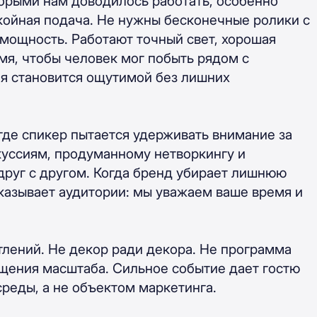
торыми нам доводилось работать, особенно
окойная подача. Не нужны бесконечные ролики с
 мощность. Работают точный свет, хорошая
емя, чтобы человек мог побыть рядом с
ля становится ощутимой без лишних
где спикер пытается удерживать внимание за
куссиям, продуманному нетворкингу и
 друг с другом. Когда бренд убирает лишнюю
казывает аудитории: мы уважаем ваше время и
атлений. Не декор ради декора. Не программа
щения масштаба. Сильное событие дает гостю
реды, а не объектом маркетинга.