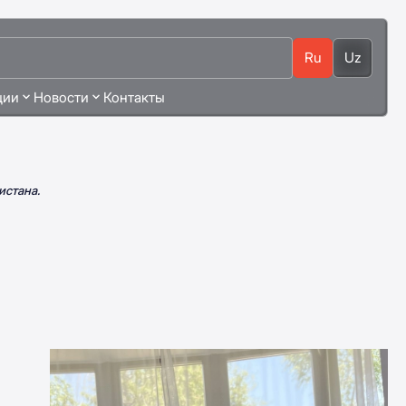
Ru
Uz
ции
Новости
Контакты
истана.