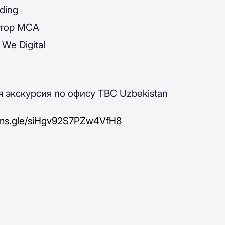
ding
ктор MCA
We Digital
я экскурсия по офису TBC Uzbekistan
orms.gle/siHgv92S7PZw4VfH8