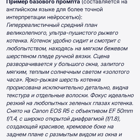
Пример базового промпта
(составляется на
английском языке для более точной
интерпретации нейросетью):
Гиперреалистичный средний план
великолепного, ультра-пушистого рыжего
котенка. Котенок удобно сидит и смотрит с
любопытством, находясь на мягком бежевом
шерстяном пледе ручной вязки. Сцена
разворачивается у большого окна, залитого
мягким, теплым солнечным светом «золотого
часа». Ярко-рыжая шерсть котенка
прорисована исключительно детально, видна
текстура и отдельные волоски. Фокус идеально
резкий на любопытных зеленых глазах котенка.
Снято на Canon EOS R5 с объективом EF 50mm
f/1.4, с широко открытой диафрагмой (f/1.8),
создающей красивое, кремовое боке на
заднем плане с размытым видом из окна и