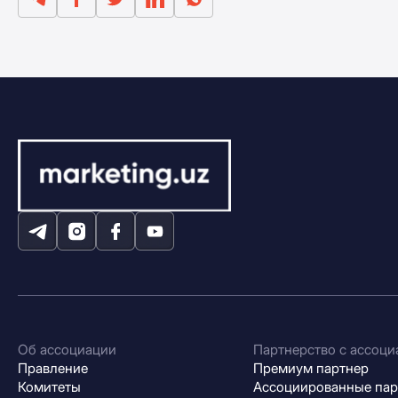
Об ассоциации
Партнерство с ассоци
Правление
Премиум партнер
Комитеты
Ассоциированные па