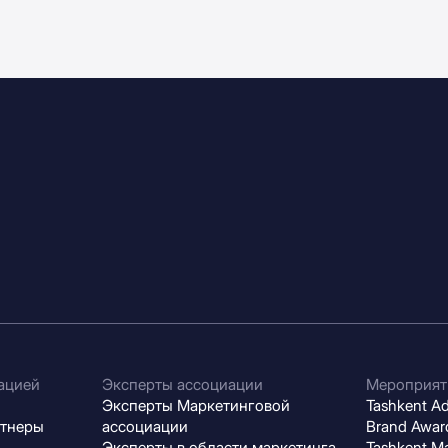
ацией
Эксперты ассоциации
Мероприят
Эксперты Маркетинговой
Tashkent Adv
ртнеры
ассоциации
Brand Award
Эксперты в области маркетинга
Tashkent M