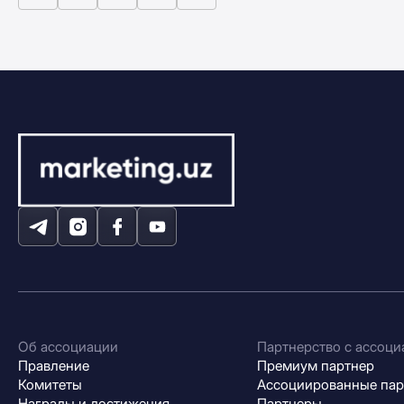
Об ассоциации
Партнерство с ассоци
Правление
Премиум партнер
Комитеты
Ассоциированные па
Награды и достижения
Партнеры