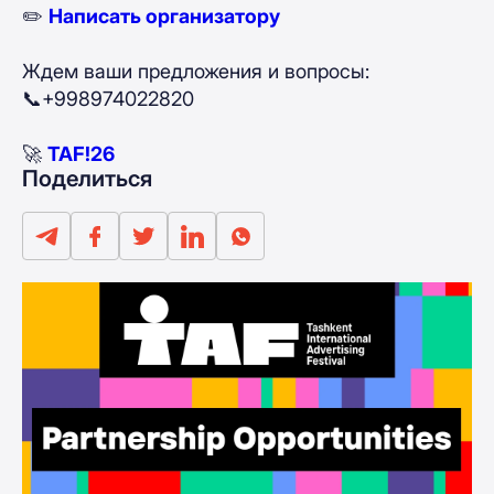
✏️
Написать организатору
Ждем ваши предложения и вопросы:
📞+998974022820
🚀
TAF!26
Поделиться