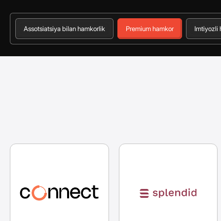
Assotsiatsiya bilan hamkorlik
Premium hamkor
Imtiyozli