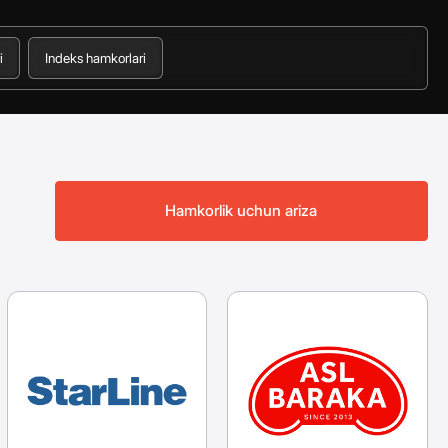
i
Indeks hamkorlari
Hamkorlik uchun ariza