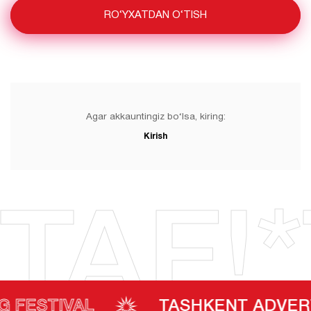
RO‘YXATDAN O‘TISH
Agar akkauntingiz bo‘lsa, kiring:
Kirish
TAF!*
TIVAL
TASHKENT ADVERTISIN