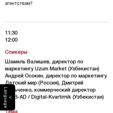
агентствам?
11:30
12:00
Спикеры
Шамиль Валишев, директор по
маркетингу Uzum Market (Узбекистан)
Андрей Осокин, директор по маркетингу
Детский мир (Россия), Дмитрий
L
Бельченко, коммерческий директор
a
n
g
SIMB-AD / Digital-Kvartirnik (Узбекистан)
u
a
g
e
Тема