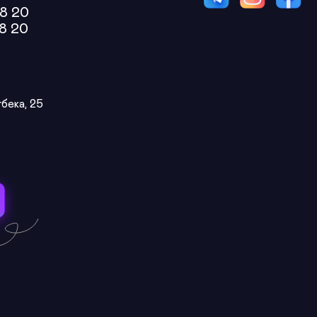
8 20
8 20
гбека, 25