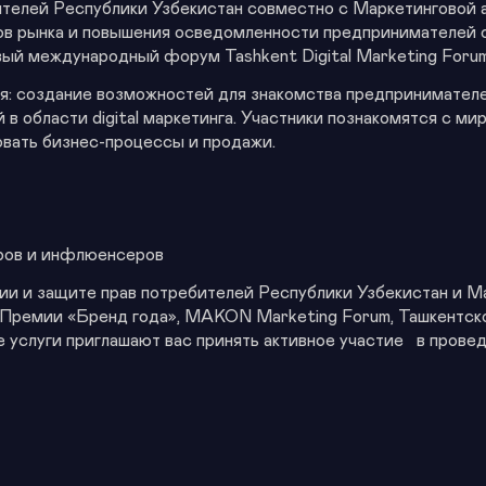
телей Республики Узбекистан совместно с Маркетинговой а
ков рынка и повышения осведомленности предпринимателей
вый международный форум Tashkent Digital Marketing Foru
тся: создание возможностей для знакомства предпринимат
 в области digital маркетинга. Участники познакомятся 
вать бизнес-процессы и продажи.
геров и инфлюенсеров
и и защите прав потребителей Республики Узбекистан и Ма
Премии «Бренд года», MAKON Marketing Forum, Ташкентско
 услуги приглашают вас принять активное участие в прове