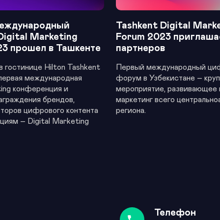
еждународный
Tashkent Digital Mark
Digital Marketing
Forum 2023 приглаша
23 прошел в Ташкенте
партнеров
в гостинице Hilton Tashkent
Первый международный ци
 первая международная
форум в Узбекистане – кру
eting конференция и
мероприятие, развивающее
аграждения брендов,
маркетинг всего центрально
второв цифрового контента
региона.
циям – Digital Marketing
Телефон