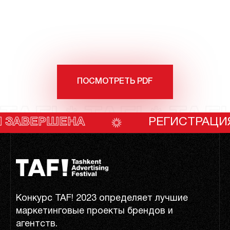
ПОСМОТРЕТЬ PDF
TAF! * TAF! * TAF!
ШЕНА
РЕГИСТРАЦИЯ ЗАВЕР
Конкурс TAF! 2023 определяет лучшие
маркетинговые проекты брендов и
агентств.