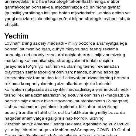
urinmoqdalar. Biz ham texnologik takomillashtirishga e'tibor
qaratayotgan bo'lsak-da, mijozlarimizga qo'shimcha qiymat
(qulaylik) yaratishga intilgan holda mijozlarimizni ushlab qolish va
yangi mijozlarni jalb etishga yo’naltirilgan strategik loyihani ishlab
chiqdik.
Yechim
Loyihamizning asosiy maqsadi – milliy bozorda ahamiyatga ega
bo‘lishi mumkin bo’lgan, dunyo miqyosidagi tashqi reklama
sohasiga oid asosiy trendlarni aniqlash orqali mijozlarimizning
marketing kommunikatsiya strategiyalarini ishlab chiqish
jarayonida to‘g‘ri yo‘naltirish va ularning tashqi reklamadan
olayotgan samaradorligini oshirish; hamda, buning asosida
kompaniyamiz tomonidan taklif etilayotgan xizmatlarning boshqa
reklama kompaniyalarining xizmatlaridan ajralib turishini
ko’rsatish natijasida asosiy ikki maqsadimizga erishmoqchi edik -
tashqi reklama xizmatlarimizning sotuvini oshirish (1-maqsad) va
hamkor-mijozlarimiz bilan ishonchni mustahkamlash (2-maqsad).
Ushbu muammoni yechimini topishda, biz jahon bozoridagi
asosiy trendlarni tahlil qilib, ushbu taktikalarning milliy bozorda
naqadar ahamiyatga egaligini sinab ko'rdik. Bizning
kuzatishlarimiz Amerika Tashqi Reklama Agentligining 2021/2022
yillardagi hisobotlariga va McKinsey&Company COVID-19 Global
Consumer Sentiment iste'molchilarning fikrini o’rganishga