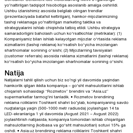
yo’naltirilgan tadqiqot hisobotiga asoslanib amalga oshirildi.
Ushbu izlanishimiz asosida belgilab olingan trendlar
(prezentaciyada batafsil keltirilgan), hamkor-mijozlarimizning
tashqi reklamaga yo’naltirilgan marketing taktika va
strategiyalarini ishlab chiqishda tatbiq etildi. Ushbu strategiya
samaradorligini baholash uchun ko'rsatkichlar (metrikalar): (1)
Kompaniyamiz bilan ishlab kelayotgan mijozlar o'rtasida reklama
xizmatlarini (tashqi reklama) ko'rsatish bo'yicha imzolangan
shartnomalar sonining o'sishi; (2) Mijozlarning tavsiyalari
(customer referrals) asosida reklama xizmatlarini (tashqi reklama)
ko'rsatish bo'yicha imzolangan shartnomalar sonining o'sishi.
Natija
Natijalarni tahlil qilish uchun biz so’ngi yil davomida yaqindan
hamkorlik qilgan ikkita kompaniya – go‘sht mahsulotlarini ishlab
chiqarish sohasidagi “Rozmetov” brendini va “Asia.uz”
supermarketlar tarmog‘ini tanladik. • Rozmetov brendining
reklama roliklarini Toshkent shahri bo’ylab, kompaniyaning savdo
nuqtalariga yaqin (500-1000 metr radiusda) joylashgan 14 ta
LED-ekranlariga 1 yil davomida (Avgust 2021 – Avgust 2022)
joylashtirish natijasida, kompaniya tomonidan ishlab chiqarilgan
mahsulotlarning (kolbasa va go'sht mahsulotlari) sotuvi 15% ga
oshdi. • Asia.uz brendining reklama roliklarini Toshkent shahri