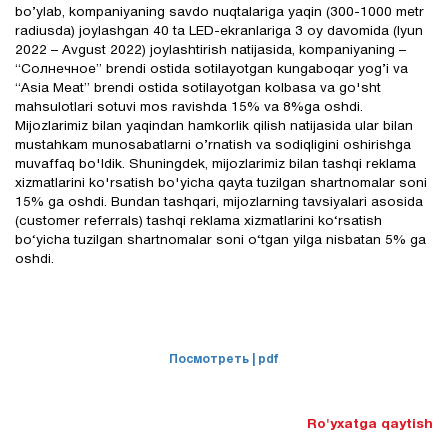
bo’ylab, kompaniyaning savdo nuqtalariga yaqin (300-1000 metr
radiusda) joylashgan 40 ta LED-ekranlariga 3 oy davomida (Iyun
2022 – Avgust 2022) joylashtirish natijasida, kompaniyaning –
“Солнечное” brendi ostida sotilayotgan kungaboqar yog’i va
“Asia Meat” brendi ostida sotilayotgan kolbasa va go'sht
mahsulotlari sotuvi mos ravishda 15% va 8%ga oshdi.
Mijozlarimiz bilan yaqindan hamkorlik qilish natijasida ular bilan
mustahkam munosabatlarni o’rnatish va sodiqligini oshirishga
muvaffaq bo'ldik. Shuningdek, mijozlarimiz bilan tashqi reklama
xizmatlarini ko'rsatish bo'yicha qayta tuzilgan shartnomalar soni
15% ga oshdi. Bundan tashqari, mijozlarning tavsiyalari asosida
(customer referrals) tashqi reklama xizmatlarini ko‘rsatish
bo‘yicha tuzilgan shartnomalar soni o‘tgan yilga nisbatan 5% ga
oshdi.
Посмотреть
| pdf
Ro'yxatga qaytish