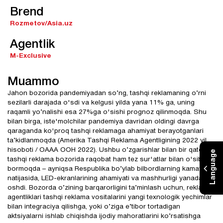
Brend
Rozmetov/Asia.uz
Agentlik
M-Exclusive
Muammo
Jahon bozorida pandemiyadan so’ng, tashqi reklamaning o’rni
sezilarli darajada o'sdi va kelgusi yilda yana 11% ga, uning
raqamli yo’nalishi esa 27%ga o'sishi prognoz qilinmoqda. Shu
bilan birga, iste'molchilar pandemiya davridan oldingi davrga
qaraganda ko'proq tashqi reklamaga ahamiyat berayotganlari
ta’kidlanmoqda (Amerika Tashqi Reklama Agentligining 2022 yil
hisoboti / OAAA OOH 2022). Ushbu o’zgarishlar bilan bir qatorda,
Language
tashqi reklama bozorida raqobat ham tez sur'atlar bilan o'sib
bormoqda – ayniqsa Respublika bo’ylab bilbordlarning kamayishi
natijasida, LED-ekranlarining ahamiyati va mashhurligi yanada
oshdi. Bozorda o’zining barqarorligini ta’minlash uchun, reklama
agentliklari tashqi reklama vositalarini yangi texnologik yechimlar
bilan integraciya qilishga, yoki o’ziga e’tibor tortadigan
aktsiyalarni ishlab chiqishda ijodiy mahoratlarini ko’rsatishga