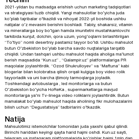
Yechim
2021-yildan bu madsadga erishish uchun marketing tadqiqotlari
va strategiyasi tuzib chiqildi. Yangi mahsulotlar bo’yicha juda
ko’plab tajribalar o’tkazildi va nihoyat 2022-yil boshida ushbu
natijalar o’z mevasini berishni boshladi. Tabiiy, shakarsiz, vitamin
va minerallarga boy bo’lgan hamda imunitetni mustahkamlovchi
tarkibida kunjut, dolchin, qora uzum, yong’oqlarni birlashtirilgan
“To’tiyo” nomli desertniy pastamiz tayyor bo’ldi. Ushbu mahsulot
butun O’zbekiston bo’ylab barcha savdo nuqtalariga tarqatib
chiqildi. Undan tashqari ushbu mahsulot haqida aholiga ma’lumot
berish maqsadida “Kun.uz” , “Qalampir.uz” platformalariga PR
maqolalar joylashtirdik. “Ozod Shukrulloyev” va “Maftuna” kabi
blogerlar bilan kolobratsa qilish orqali kulgiga boy video rolik
tayyorladik va uni barcha ijtimoiy tarmoqlarga joyladik.
Toshkendagi avtobuslarga , led monitorlarga va butun
O’zbekiston bo’yicha HoReKa , supermarketlarga mavjud
monitorlarga ya’ni Tv-linega video roliklarni joylashtirdik. Butun
mamalakat bo’ylab mahsulot haqida aholining fikr mulohazalarini
bilish uchun “Degustatsiya” tadbirlarini o’tkazdik.
Natija
Mahsulotimiz istemolchilar tomonidan juda yaxshi qabul qilindi.
Birinchi hariddan keyingi qayta harid hajmi oshdi. Kun.uz sayti,
telegram va instagaram platformalarida ko’rishlar hajmi 1mln dan