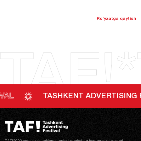
Ro'yxatga qaytish
TAF!*
TASHKENT ADVERTISING FESTIV