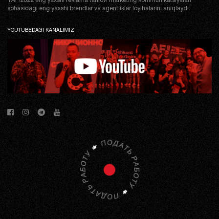
TAF!2022 eng yaxshi reklama tanlovi marketing kommunikatsiyalari
sohasidagi eng yaxshi brendlar va agentliklar loyihalarini aniqlaydi.
YOUTUBEDAGI KANALIMIZ