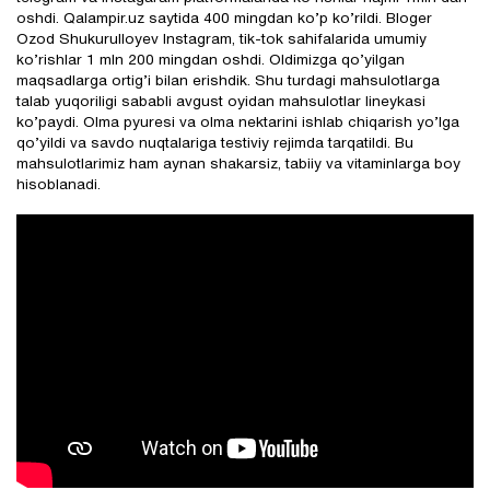
oshdi. Qalampir.uz saytida 400 mingdan ko’p ko’rildi. Bloger
Ozod Shukurulloyev Instagram, tik-tok sahifalarida umumiy
ko’rishlar 1 mln 200 mingdan oshdi. Oldimizga qo’yilgan
maqsadlarga ortig’i bilan erishdik. Shu turdagi mahsulotlarga
talab yuqoriligi sababli avgust oyidan mahsulotlar lineykasi
ko’paydi. Olma pyuresi va olma nektarini ishlab chiqarish yo’lga
qo’yildi va savdo nuqtalariga testiviy rejimda tarqatildi. Bu
mahsulotlarimiz ham aynan shakarsiz, tabiiy va vitaminlarga boy
hisoblanadi.