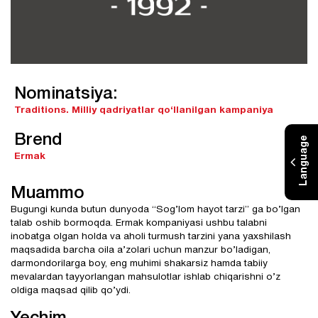
Nominatsiya:
Traditions.
Milliy qadriyatlar qo‘llanilgan kampaniya
Brend
Language
Ermak
Muammo
Bugungi kunda butun dunyoda “Sog’lom hayot tarzi” ga bo’lgan
talab oshib bormoqda. Ermak kompaniyasi ushbu talabni
inobatga olgan holda va aholi turmush tarzini yana yaxshilash
maqsadida barcha oila a’zolari uchun manzur bo’ladigan,
darmondorilarga boy, eng muhimi shakarsiz hamda tabiiy
mevalardan tayyorlangan mahsulotlar ishlab chiqarishni o’z
oldiga maqsad qilib qo’ydi.