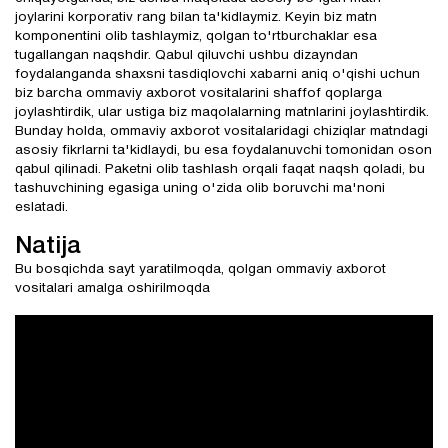
joylarini korporativ rang bilan ta'kidlaymiz. Keyin biz matn
komponentini olib tashlaymiz, qolgan to'rtburchaklar esa
tugallangan naqshdir. Qabul qiluvchi ushbu dizayndan
foydalanganda shaxsni tasdiqlovchi xabarni aniq o'qishi uchun
biz barcha ommaviy axborot vositalarini shaffof qoplarga
joylashtirdik, ular ustiga biz maqolalarning matnlarini joylashtirdik.
Bunday holda, ommaviy axborot vositalaridagi chiziqlar matndagi
asosiy fikrlarni ta'kidlaydi, bu esa foydalanuvchi tomonidan oson
qabul qilinadi. Paketni olib tashlash orqali faqat naqsh qoladi, bu
tashuvchining egasiga uning o'zida olib boruvchi ma'noni
eslatadi.
Natija
Bu bosqichda sayt yaratilmoqda, qolgan ommaviy axborot
vositalari amalga oshirilmoqda