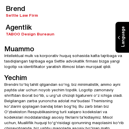
Brend
Settle Law Firm
Agentlik
Language
TABOO Design Bureaun
Muammo
Intellektual mulk va korporativ huquq sohasida katta tajribaga va
tasdiqlangan tajribaga ega Settle advokatlik firmasi bizga yangi
logotip va identifikator yaratish iltimosi bilan murojaat qildi.
Yechim
Brendni to'liq tahlil qilgandan so'ng, biz minimalistik, ammo ayni
paytda ular uchun noyob yechim topdik. Logotip zamonaviy
shriftdan iborat bo'lib, u urg'uli chiziqli ligatureni o'z ichiga oladi.
Belgilangan zarba yunoncha adolat ma'budasi Themisning
ko'zlarini qoplagan bandaj bilan bog'liq. Bu zarb bilan biz
O‘zbekiston Respublikasining turli xalqaro kodekslari va
kodekslari moddalaridagi asosiy fikrlarni ta’kidlaymiz. Misol
uchun, Mualliflik huquqi to'g'risidagi qonunning maqolasini ko'rib
chiqayotganda, biz ushbu maqolada asosiy bo'lgan matn