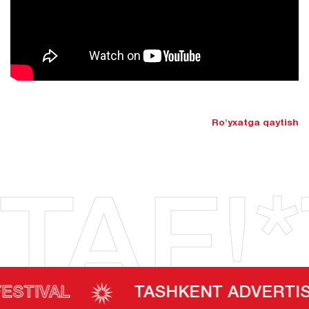
Ro'yxatga qaytish
TAF!*
AL
TASHKENT ADVERTISING F