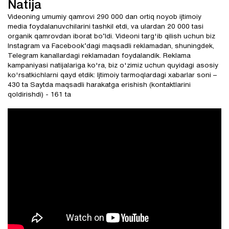
Natija
Videoning umumiy qamrovi 290 000 dan ortiq noyob ijtimoiy
media foydalanuvchilarini tashkil etdi, va ulardan 20 000 tasi
organik qamrovdan iborat bo’ldi. Videoni targ'ib qilish uchun biz
Instagram va Facebook’dagi maqsadli reklamadan, shuningdek,
Telegram kanallardagi reklamadan foydalandik. Reklama
kampaniyasi natijalariga ko'ra, biz o'zimiz uchun quyidagi asosiy
ko'rsatkichlarni qayd etdik: Ijtimoiy tarmoqlardagi xabarlar soni –
430 ta Saytda maqsadli harakatga erishish (kontaktlarini
qoldirishdi) - 161 ta