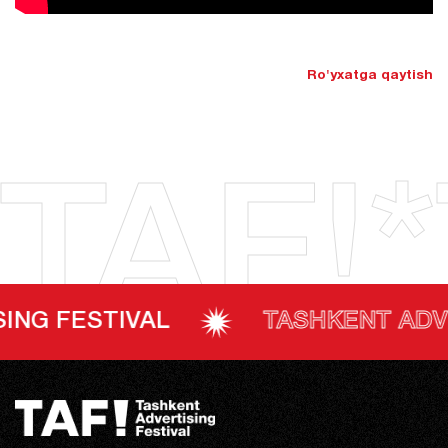
Ro'yxatga qaytish
TAF!*
ESTIVAL
TASHKENT ADVERTIS