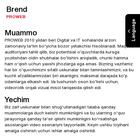
Brend
PROWEB
Language
Muammo
PROWEB 2010 yildan beri Digital va IT sohalarida arzon
zamonaviy ta'lim bo'yicha bozor yetakchisi hisoblanadi. Maqsadli
auditoriyani tahlil qilib, biz potentsial o’quvchilarda kursga
yozilishdan oldin shubhalar bo’lishini aniqladik, chunki hamma
ham o'qish uchun yaxshi jihozlarga ega emas. Bizning vazifamiz
har bir o’quvchimizni sifatli uskunalar bilan taminlashimizni, va bu
kuchli afzalliklarimizdan biri ekanligini, maksimal darajada ko’p
odamlarga etkaish edi. Va tushunish oson bo’lishi uchun,
videorolik orqali vizual misol tariqasida qilish edi.
Yechim
Biz zaif uskunalar bilan shug'ullanadigan talaba qanday
muammolarga duch kelishi mumkinligini va bu ularning o'quv
jarayoniga qanday ta'sir qilishi mumkinligini ko'rsatishga
asoslangan video ssenariyni tayyorladik. Keyin ushbu loyihani
amalga oshirish uchun ishlar amalga oshirildi.