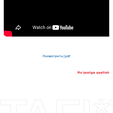
Посмотреть
| pdf
Ro'yxatga qaytish