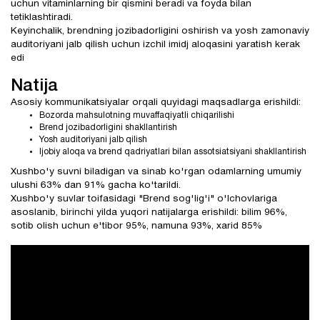
uchun vitaminlarning bir qismini beradi va foyda bilan
tetiklashtiradi.
Keyinchalik, brendning jozibadorligini oshirish va yosh zamonaviy
auditoriyani jalb qilish uchun izchil imidj aloqasini yaratish kerak
edi
Natija
Asosiy kommunikatsiyalar orqali quyidagi maqsadlarga erishildi:
Bozorda mahsulotning muvaffaqiyatli chiqarilishi
Brend jozibadorligini shakllantirish
Yosh auditoriyani jalb qilish
Ijobiy aloqa va brend qadriyatlari bilan assotsiatsiyani shakllantirish
Xushbo'y suvni biladigan va sinab ko'rgan odamlarning umumiy
ulushi 63% dan 91% gacha ko'tarildi.
Xushbo'y suvlar toifasidagi "Brend sog'lig'i" o'lchovlariga
asoslanib, birinchi yilda yuqori natijalarga erishildi: bilim 96%,
sotib olish uchun e'tibor 95%, namuna 93%, xarid 85%