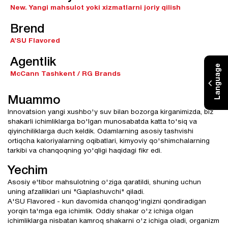
New.
Yangi mahsulot yoki xizmatlarni joriy qilish
Brend
A’SU Flavored
Agentlik
Language
McCann Tashkent / RG Brands
Muammo
Innovatsion yangi xushbo'y suv bilan bozorga kirganimizda, biz
shakarli ichimliklarga bo'lgan munosabatda katta to'siq va
qiyinchiliklarga duch keldik. Odamlarning asosiy tashvishi
ortiqcha kaloriyalarning oqibatlari, kimyoviy qo'shimchalarning
tarkibi va chanqoqning yo'qligi haqidagi fikr edi.
Yechim
Asosiy e'tibor mahsulotning o'ziga qaratildi, shuning uchun
uning afzalliklari uni "Gaplashuvchi" qiladi.
A'SU Flavored - kun davomida chanqog'ingizni qondiradigan
yorqin ta'mga ega ichimlik. Oddiy shakar o'z ichiga olgan
ichimliklarga nisbatan kamroq shakarni o'z ichiga oladi, organizm