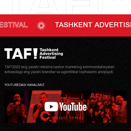
TAF!*
AL
TASHKENT ADVERTISING F
TAF!2022 eng yaxshi reklama tanlovi marketing kommunikatsiyalari
sohasidagi eng yaxshi brendlar va agentliklar loyihalarini aniqlaydi.
YOUTUBEDAGI KANALIMIZ