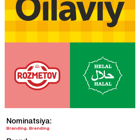
Nominatsiya:
Branding.
Brending