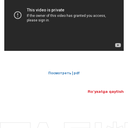
Посмотреть
| pdf
Ro'yxatga qaytish