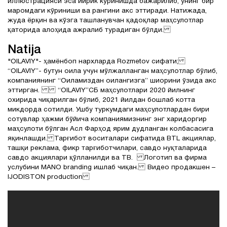
иллюстрацияси эса йирик кўринишда бажарилиб, унинг бир
маромдаги кўриниши ва рангини акс эттиради. Натижада,
жуда ёрқин ва кўзга ташланувчан қадоқлар маҳсулотлар
қаторида алоҳида ажралиб турадиган бўлди.
Natija
"OILAVIY"- ҳамёнбоп нархларда Rozmetov сифати;
“OILAVIY”- бутун оила учун мўлжалланган маҳсулотлар бўлиб,
компаниянинг “Оиламиздан оилангизга” шиорини ўзида акс
эттирган. “OILAVIY”СБ маҳсулотлари 2020 йилнинг
охирида чиқарилган бўлиб, 2021 йилдан бошлаб котта
микдорда сотилди. Ушбу туркумдаги маҳсулотлардан бири
сотувлар ҳажми бўйича компаниямизнинг энг харидоргир
маҳсулоти бўлган Асл Фарҳод ярим дудланган колбасасига
яқинлашди. Тарғибот воситалари сифатида BTL акциялар,
ташқи реклама, фикр тарғиботчилари, савдо нуқталарида
савдо акциялари қўлланилди ва ТВ. Логотип ва фирма
услубини MANO branding ишлаб чиқан. Видео продакшен –
IJODISTON production