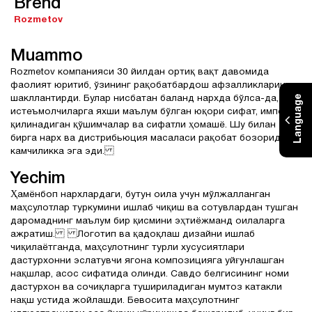
Brend
Rozmetov
Muammo
Rozmetov компанияси 30 йилдан ортиқ вақт давомида
фаолият юритиб, ўзининг рақобатбардош афзалликларини
Language
шакллантирди. Булар нисбатан баланд нархда бўлса-да,
истеъмолчиларга яхши маълум бўлган юқори сифат, импорт
қилинадиган қўшимчалар ва сифатли ҳомашё. Шу билан
бирга нарх ва дистрибьюция масаласи рақобат бозорида
камчиликка эга эди.
Yechim
Ҳамёнбоп нархлардаги, бутун оила учун мўлжалланган
маҳсулотлар туркумини ишлаб чиқиш ва сотувлардан тушган
даромаднинг маълум бир қисмини эҳтиёжманд оилаларга
ажратиш. Логотип ва қадоқлаш дизайни ишлаб
чиқилаётганда, маҳсулотнинг турли хусусиятлари
дастурхонни эслатувчи ягона композицияга уйғунлашган
нақшлар, асос сифатида олинди. Савдо белгисининг номи
дастурхон ва сочиқларга тушириладиган мумтоз катакли
нақш устида жойлашди. Бевосита маҳсулотнинг