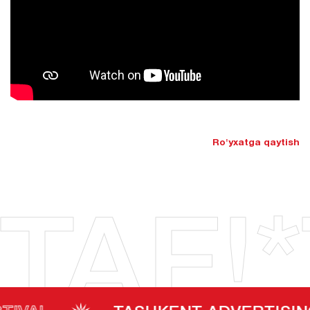
Ro'yxatga qaytish
TAF!*