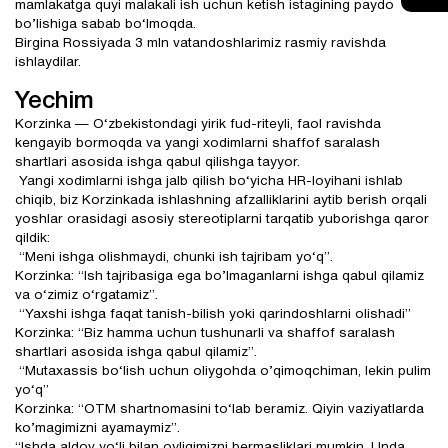
mamlakatga quyi malakali ish uchun ketish istagining paydo
bo’lishiga sabab bo‘lmoqda.
Birgina Rossiyada 3 mln vatandoshlarimiz rasmiy ravishda
ishlaydilar.
Yechim
Korzinka — O‘zbekistondagi yirik fud-riteyli, faol ravishda
kengayib bormoqda va yangi xodimlarni shaffof saralash
shartlari asosida ishga qabul qilishga tayyor.
Yangi xodimlarni ishga jalb qilish bo‘yicha HR-loyihani ishlab
chiqib, biz Korzinkada ishlashning afzalliklarini aytib berish orqali
yoshlar orasidagi asosiy stereotiplarni tarqatib yuborishga qaror
qildik:
“Meni ishga olishmaydi, chunki ish tajribam yo‘q”.
Korzinka: “Ish tajribasiga ega bo’lmaganlarni ishga qabul qilamiz
va o‘zimiz o‘rgatamiz”.
“Yaxshi ishga faqat tanish-bilish yoki qarindoshlarni olishadi”
Korzinka: “Biz hamma uchun tushunarli va shaffof saralash
shartlari asosida ishga qabul qilamiz”.
“Mutaxassis bo‘lish uchun oliygohda o’qimoqchiman, lekin pulim
yo‘q”
Korzinka: “OTM shartnomasini to‘lab beramiz. Qiyin vaziyatlarda
ko’magimizni ayamaymiz”.
“Ishda aldov yo‘li bilan oyligimizni bermasliklari mumkin. Unda