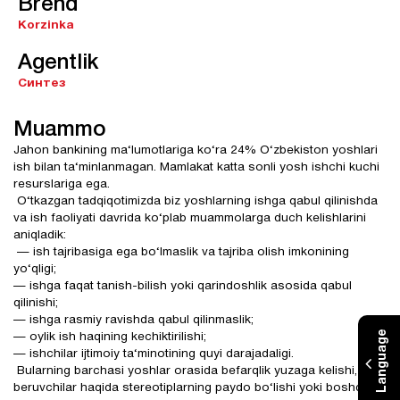
Brend
Korzinka
Agentlik
Синтез
Muammo
Jahon bankining ma‘lumotlariga ko‘ra 24% O‘zbekiston yoshlari
ish bilan ta‘minlanmagan. Mamlakat katta sonli yosh ishchi kuchi
resurslariga ega.
O‘tkazgan tadqiqotimizda biz yoshlarning ishga qabul qilinishda
va ish faoliyati davrida ko‘plab muammolarga duch kelishlarini
aniqladik:
— ish tajribasiga ega bo‘lmaslik va tajriba olish imkonining
yo‘qligi;
— ishga faqat tanish-bilish yoki qarindoshlik asosida qabul
qilinishi;
— ishga rasmiy ravishda qabul qilinmaslik;
Language
— oylik ish haqining kechiktirilishi;
— ishchilar ijtimoiy ta‘minotining quyi darajadaligi.
Bularning barchasi yoshlar orasida befarqlik yuzaga kelishi, ish
beruvchilar haqida stereotiplarning paydo bo‘lishi yoki boshqa