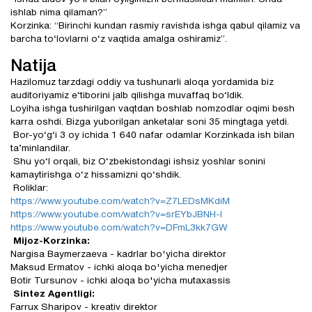
ishlab nima qilaman?”
Korzinka: “Birinchi kundan rasmiy ravishda ishga qabul qilamiz va
barcha to‘lovlarni o‘z vaqtida amalga oshiramiz”.
Natija
Hazilomuz tarzdagi oddiy va tushunarli aloqa yordamida biz
auditoriyamiz e‘tiborini jalb qilishga muvaffaq bo‘ldik.
Loyiha ishga tushirilgan vaqtdan boshlab nomzodlar oqimi besh
karra oshdi. Bizga yuborilgan anketalar soni 35 mingtaga yetdi.
Bor-yo‘g‘i 3 oy ichida 1 640 nafar odamlar Korzinkada ish bilan
ta’minlandilar.
Shu yo‘l orqali, biz O‘zbekistondagi ishsiz yoshlar sonini
kamaytirishga o‘z hissamizni qo‘shdik.
Roliklar:
https://www.youtube.com/watch?v=Z7LEDsMKdiM
https://www.youtube.com/watch?v=srEYbJBNH-I
https://www.youtube.com/watch?v=DFmL3kk7GW
Mijoz-Korzinka:
Nargisa Baymerzaeva - kadrlar bo'yicha direktor
Maksud Ermatov - ichki aloqa bo'yicha menedjer
Botir Tursunov - ichki aloqa bo'yicha mutaxassis
Sintez Agentligi:
Farrux Sharipov - kreativ direktor