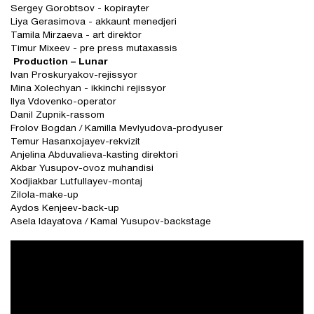
Sergey Gorobtsov - kopirayter
Liya Gerasimova - akkaunt menedjeri
Tamila Mirzaeva - art direktor
Timur Mixeev - pre press mutaxassis
Production – Lunar
Ivan Proskuryakov-rejissyor
Mina Xolechyan - ikkinchi rejissyor
Ilya Vdovenko-operator
Danil Zupnik-rassom
Frolov Bogdan / Kamilla Mevlyudova-prodyuser
Temur Hasanxojayev-rekvizit
Anjelina Abduvalieva-kasting direktori
Akbar Yusupov-ovoz muhandisi
Xodjiakbar Lutfullayev-montaj
Zilola-make-up
Aydos Kenjeev-back-up
Asela Idayatova / Kamal Yusupov-backstage