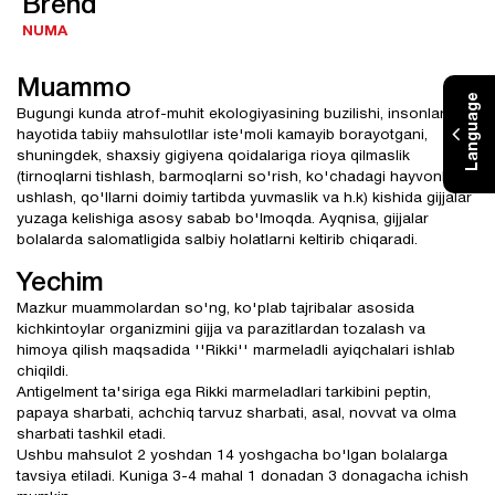
Brend
NUMA
Muammo
Language
Bugungi kunda atrof-muhit ekologiyasining buzilishi, insonlar
hayotida tabiiy mahsulotllar iste'moli kamayib borayotgani,
shuningdek, shaxsiy gigiyena qoidalariga rioya qilmaslik
(tirnoqlarni tishlash, barmoqlarni so'rish, ko'chadagi hayvonlarni
ushlash, qo'llarni doimiy tartibda yuvmaslik va h.k) kishida gijjalar
yuzaga kelishiga asosy sabab bo'lmoqda. Ayqnisa, gijjalar
bolalarda salomatligida salbiy holatlarni keltirib chiqaradi.
Yechim
Mazkur muammolardan so'ng, ko'plab tajribalar asosida
kichkintoylar organizmini gijja va parazitlardan tozalash va
himoya qilish maqsadida ''Rikki'' marmeladli ayiqchalari ishlab
chiqildi.
Antigelment ta'siriga ega Rikki marmeladlari tarkibini peptin,
papaya sharbati, achchiq tarvuz sharbati, asal, novvat va olma
sharbati tashkil etadi.
Ushbu mahsulot 2 yoshdan 14 yoshgacha bo'lgan bolalarga
tavsiya etiladi. Kuniga 3-4 mahal 1 donadan 3 donagacha ichish