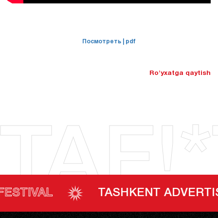
Посмотреть
| pdf
Ro'yxatga qaytish
TAF!*
VAL
TASHKENT ADVERTISING F