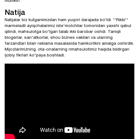
mumkin.
Natija
Natijalar biz kutganimizdan ham yuqori darajada bo‘ldi. ''Rikki''
marmeladli ayiqchalarimiz iste'molchilar tomonidan yaxshi qabul
qilindi, mahsulotga bo'lgan talab ikki barobar oshdi. Taniqli
blogerlar, san'atkorlar, shou biznes vakilari va ularning
farzandlari bilan reklama masalasida hamkorlikni amalga oshirdik.
Mijozlarimizning, ota-onalarning nmahsulotimiz haqida bildirgan
ijobiy fikrlari ko'paya boshladi.