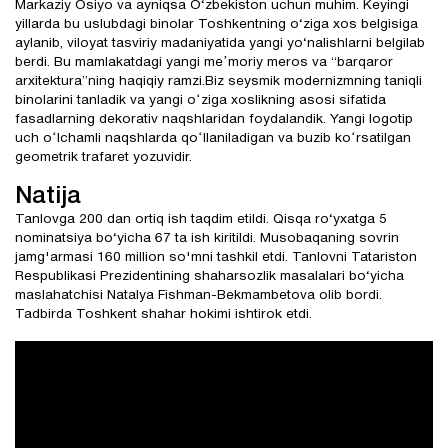
Markaziy Osiyo va ayniqsa O‘zbekiston uchun muhim. Keyingi
yillarda bu uslubdagi binolar Toshkentning o‘ziga xos belgisiga
aylanib, viloyat tasviriy madaniyatida yangi yo‘nalishlarni belgilab
berdi. Bu mamlakatdagi yangi meʼmoriy meros va “barqaror
arxitektura”ning haqiqiy ramzi.Biz seysmik modernizmning taniqli
binolarini tanladik va yangi oʻziga xoslikning asosi sifatida
fasadlarning dekorativ naqshlaridan foydalandik. Yangi logotip
uch oʻlchamli naqshlarda qoʻllaniladigan va buzib koʻrsatilgan
geometrik trafaret yozuvidir.
Natija
Tanlovga 200 dan ortiq ish taqdim etildi. Qisqa ro‘yxatga 5
nominatsiya bo‘yicha 67 ta ish kiritildi. Musobaqaning sovrin
jamg'armasi 160 million so'mni tashkil etdi. Tanlovni Tatariston
Respublikasi Prezidentining shaharsozlik masalalari bo‘yicha
maslahatchisi Natalya Fishman-Bekmambetova olib bordi.
Tadbirda Toshkent shahar hokimi ishtirok etdi.