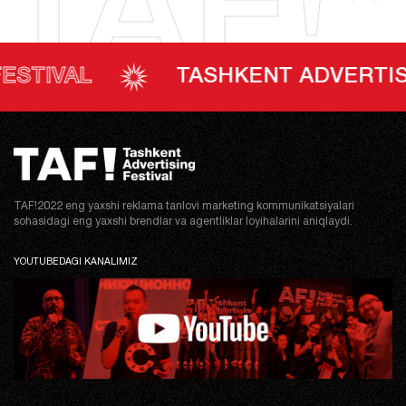
TAF!*
L
TASHKENT ADVERTISING FE
TAF!2022 eng yaxshi reklama tanlovi marketing kommunikatsiyalari
sohasidagi eng yaxshi brendlar va agentliklar loyihalarini aniqlaydi.
YOUTUBEDAGI KANALIMIZ