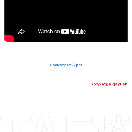
Посмотреть
| pdf
Ro'yxatga qaytish