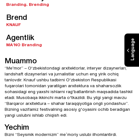
Branding.
Brending
Brend
KNAUF
Agentlik
Language
MA'NO Branding
Muammo
“Me’mor” – O‘zbekistondagi arxitektorlar, interyer dizaynerlari,
landshaft dizaynerlari va jurnalistlar uchun eng yirik ochiq
tanlovdir. Knauf ushbu tadbirni O‘zbekiston Respublikasi
fuqarolari tomonidan yaratilgan arxitektura va shaharsozlik
sohasidagi eng yaxshi ishlarni rag‘batlantirish maqsadida tashkil
etadi. Musobaqa ikkinchi marta o'tkazildi. Bu yilgi yangi mavzu
“Barqaror arxitektura – shahar taraqqiyotiga ongli yondashuv”.
Bizning vazifamiz festivalning asosiy g'oyasini ochib beradigan
yangi uslubni ishlab chiqish edi.
Yechim
Bizni “Seysmik modernizm” meʼmoriy uslubi ilhomlantirdi.