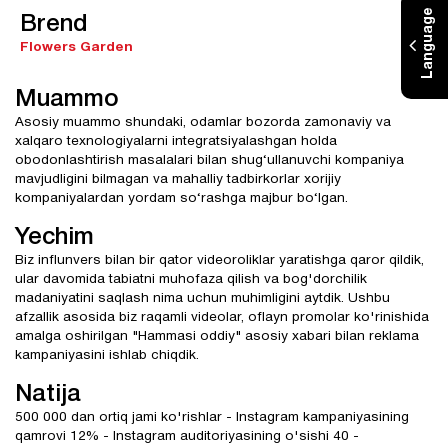
Language
Brend
Flowers Garden
Muammo
Asosiy muammo shundaki, odamlar bozorda zamonaviy va
xalqaro texnologiyalarni integratsiyalashgan holda
obodonlashtirish masalalari bilan shug‘ullanuvchi kompaniya
mavjudligini bilmagan va mahalliy tadbirkorlar xorijiy
kompaniyalardan yordam so‘rashga majbur bo‘lgan.
Yechim
Biz influnvers bilan bir qator videoroliklar yaratishga qaror qildik,
ular davomida tabiatni muhofaza qilish va bog'dorchilik
madaniyatini saqlash nima uchun muhimligini aytdik. Ushbu
afzallik asosida biz raqamli videolar, oflayn promolar ko'rinishida
amalga oshirilgan "Hammasi oddiy" asosiy xabari bilan reklama
kampaniyasini ishlab chiqdik.
Natija
500 000 dan ortiq jami ko'rishlar - Instagram kampaniyasining
qamrovi 12% - Instagram auditoriyasining o'sishi 40 -