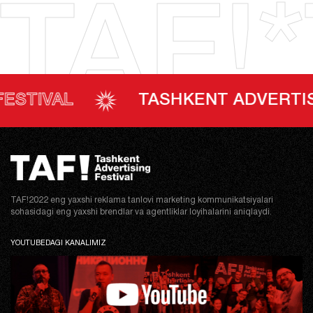
TAF!*
VAL
TASHKENT ADVERTISING F
TAF!2022 eng yaxshi reklama tanlovi marketing kommunikatsiyalari
sohasidagi eng yaxshi brendlar va agentliklar loyihalarini aniqlaydi.
YOUTUBEDAGI KANALIMIZ