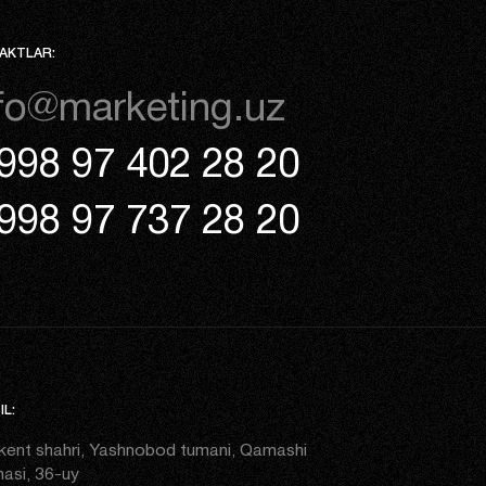
AKTLAR:
fo@marketing.uz
998 97 402 28 20
998 97 737 28 20
L:
kent shahri, Yashnobod tumani, Qamashi
asi, 36-uy