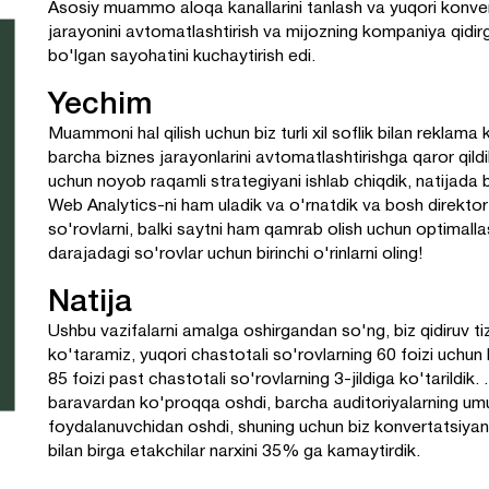
Asosiy muammo aloqa kanallarini tanlash va yuqori konvers
jarayonini avtomatlashtirish va mijozning kompaniya qidi
bo'lgan sayohatini kuchaytirish edi.
Yechim
Muammoni hal qilish uchun biz turli xil soflik bilan reklam
barcha biznes jarayonlarini avtomatlashtirishga qaror qildik.
uchun noyob raqamli strategiyani ishlab chiqdik, natijada biz
Web Analytics-ni ham uladik va o'rnatdik va bosh direktor
so'rovlarni, balki saytni ham qamrab olish uchun optimallash
darajadagi so'rovlar uchun birinchi o'rinlarni oling!
Natija
Ushbu vazifalarni amalga oshirgandan so'ng, biz qidiruv t
ko'taramiz, yuqori chastotali so'rovlarning 60 foizi uchun b
85 foizi past chastotali so'rovlarning 3-jildiga ko'tarildik.
baravardan ko'proqqa oshdi, barcha auditoriyalarning u
foydalanuvchidan oshdi, shuning uchun biz konvertatsiyan
bilan birga etakchilar narxini 35% ga kamaytirdik.