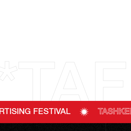
*TAF
STIVAL
TASHKENT ADVERTI