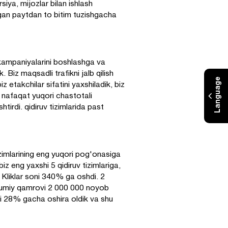
iya, mijozlar bilan ishlash
rgan paytdan to bitim tuzishgacha
a kampaniyalarini boshlashga va
 Biz maqsadli trafikni jalb qilish
Language
 etakchilar sifatini yaxshiladik, biz
 nafaqat yuqori chastotali
tirdi. qidiruv tizimlarida past
izimlarining eng yuqori pog'onasiga
iz eng yaxshi 5 qidiruv tizimlariga,
 . Kliklar soni 340% ga oshdi. 2
mumiy qamrovi 2 000 000 noyob
i 28% gacha oshira oldik va shu