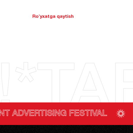
Ro'yxatga qaytish
!*TAF
SING FESTIVAL
TASHKENT