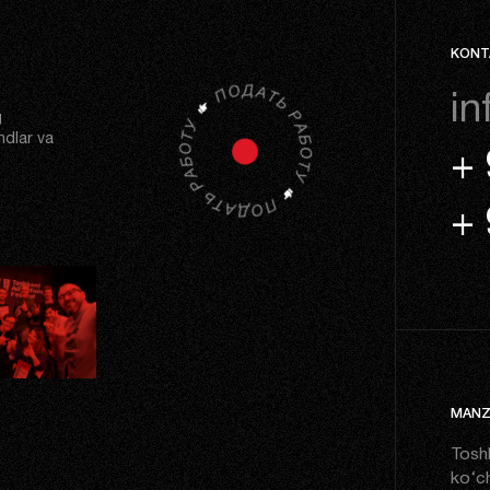
KONT
in
g
ndlar va
+ 
+ 
MANZI
Tosh
ko‘ch