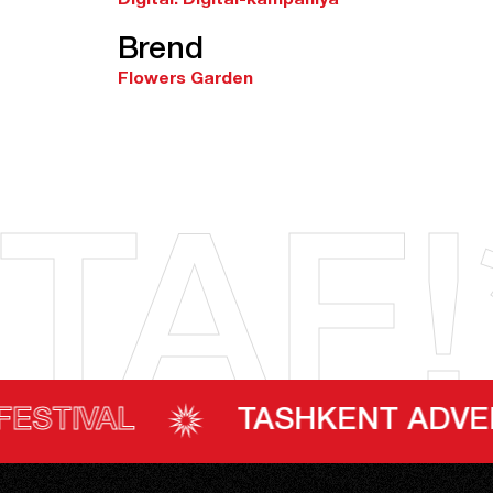
Brend
Flowers Garden
TAF!
TASHKENT ADVERTISING FE