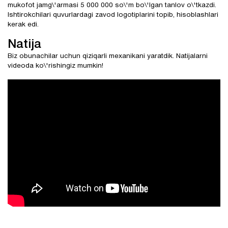
mukofot jamg\'armasi 5 000 000 so\'m bo\'lgan tanlov o\'tkazdi.
Ishtirokchilari quvurlardagi zavod logotiplarini topib, hisoblashlari
kerak edi.
Natija
Biz obunachilar uchun qiziqarli mexanikani yaratdik. Natijalarni
videoda ko\'rishingiz mumkin!