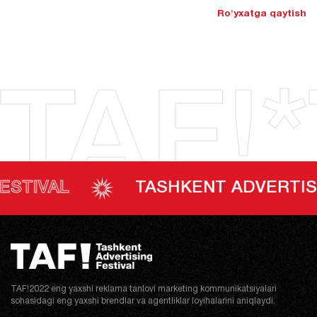
Ro'yxatga qaytish
TAF!*
AL
TASHKENT ADVERTISING F
TAF!2022 eng yaxshi reklama tanlovi marketing kommunikatsiyalari
sohasidagi eng yaxshi brendlar va agentliklar loyihalarini aniqlaydi.