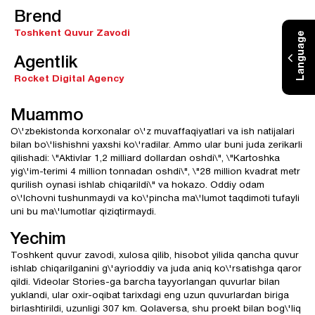
Brend
Toshkent Quvur Zavodi
Language
Agentlik
Rocket Digital Agency
Muammo
O\'zbekistonda korxonalar o\'z muvaffaqiyatlari va ish natijalari
bilan bo\'lishishni yaxshi ko\'radilar. Ammo ular buni juda zerikarli
qilishadi: \"Aktivlar 1,2 milliard dollardan oshdi\", \"Kartoshka
yig\'im-terimi 4 million tonnadan oshdi\", \"28 million kvadrat metr
qurilish oynasi ishlab chiqarildi\" va hokazo. Oddiy odam
o\'lchovni tushunmaydi va ko\'pincha ma\'lumot taqdimoti tufayli
uni bu ma\'lumotlar qiziqtirmaydi.
Yechim
Toshkent quvur zavodi, xulosa qilib, hisobot yilida qancha quvur
ishlab chiqarilganini g\'ayrioddiy va juda aniq ko\'rsatishga qaror
qildi. Videolar Stories-ga barcha tayyorlangan quvurlar bilan
yuklandi, ular oxir-oqibat tarixdagi eng uzun quvurlardan biriga
birlashtirildi, uzunligi 307 km. Qolaversa, shu proekt bilan bog\'liq