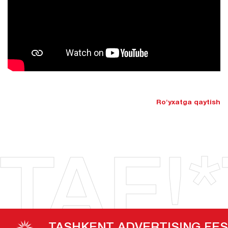
Ro'yxatga qaytish
TAF!*