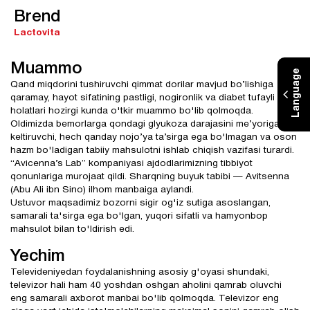
Brend
Lactovita
Muammo
Language
Qand miqdorini tushiruvchi qimmat dorilar mavjud bo’lishiga
qaramay, hayot sifatining pastligi, nogironlik va diabet tufayli o'lim
holatlari hozirgi kunda o'tkir muammo bo'lib qolmoqda.
Oldimizda bemorlarga qondagi glyukoza darajasini me’yoriga
keltiruvchi, hech qanday nojo’ya ta’sirga ega bo'lmagan va oson
hazm bo'ladigan tabiiy mahsulotni ishlab chiqish vazifasi turardi.
“Avicenna’s Lab” kompaniyasi ajdodlarimizning tibbiyot
qonunlariga murojaat qildi. Sharqning buyuk tabibi — Avitsenna
(Abu Ali ibn Sino) ilhom manbaiga aylandi.
Ustuvor maqsadimiz bozorni sigir og'iz sutiga asoslangan,
samarali ta'sirga ega bo'lgan, yuqori sifatli va hamyonbop
mahsulot bilan to'ldirish edi.
Yechim
Televideniyedan foydalanishning asosiy g'oyasi shundaki,
televizor hali ham 40 yoshdan oshgan aholini qamrab oluvchi
eng samarali axborot manbai bo'lib qolmoqda. Televizor eng