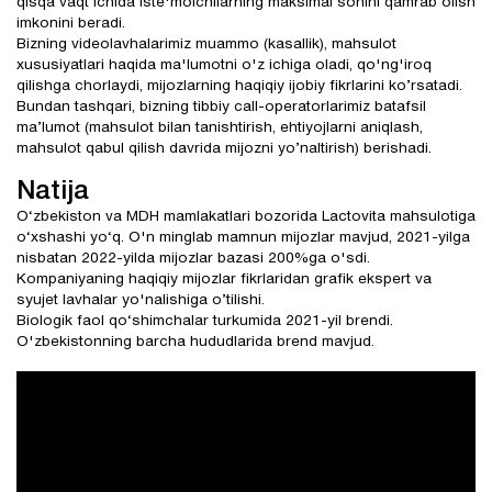
qisqa vaqt ichida iste'molchilarning maksimal sonini qamrab olish
imkonini beradi.
Bizning videolavhalarimiz muammo (kasallik), mahsulot
xususiyatlari haqida ma'lumotni o'z ichiga oladi, qo'ng'iroq
qilishga chorlaydi, mijozlarning haqiqiy ijobiy fikrlarini ko’rsatadi.
Bundan tashqari, bizning tibbiy call-operatorlarimiz batafsil
ma’lumot (mahsulot bilan tanishtirish, ehtiyojlarni aniqlash,
mahsulot qabul qilish davrida mijozni yo’naltirish) berishadi.
Natija
O‘zbekiston va MDH mamlakatlari bozorida Lactovita mahsulotiga
o‘xshashi yo‘q. O'n minglab mamnun mijozlar mavjud, 2021-yilga
nisbatan 2022-yilda mijozlar bazasi 200%ga o'sdi.
Kompaniyaning haqiqiy mijozlar fikrlaridan grafik ekspert va
syujet lavhalar yo'nalishiga o’tilishi.
Biologik faol qo‘shimchalar turkumida 2021-yil brendi.
O'zbekistonning barcha hududlarida brend mavjud.