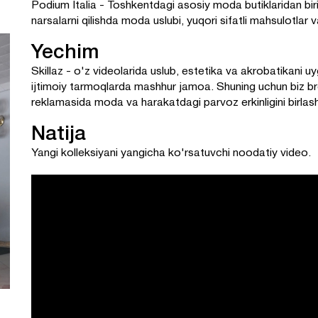
Podium Italia - Toshkentdagi asosiy moda butiklaridan bir
narsalarni qilishda moda uslubi, yuqori sifatli mahsulotlar 
Yechim
Skillaz - o'z videolarida uslub, estetika va akrobatikani u
ijtimoiy tarmoqlarda mashhur jamoa. Shuning uchun biz br
reklamasida moda va harakatdagi parvoz erkinligini birlasht
Natija
Yangi kolleksiyani yangicha ko'rsatuvchi noodatiy video.