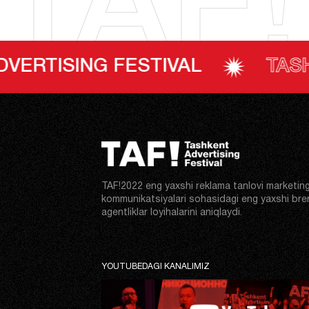
TAF!
FESTIVAL
TASHKENT ADVER
TAF!2022 eng yaxshi reklama tanlovi marketin
kommunikatsiyalari sohasidagi eng yaxshi bre
agentliklar loyihalarini aniqlaydi.
YOUTUBEDAGI KANALIMIZ