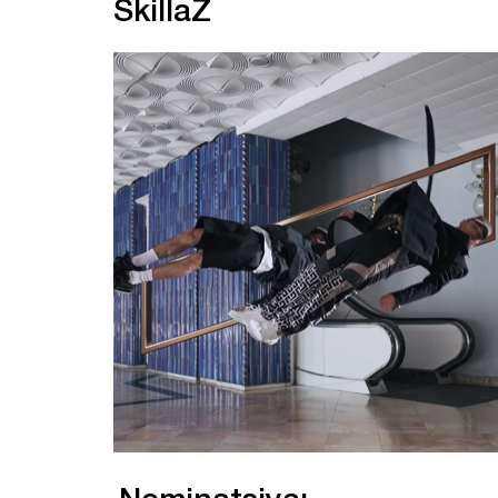
SkillaZ