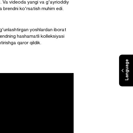
i. Va videoda yangi va g'ayrioddiy
va brendni ko'rsatish muhim edi.
yg'unlashtirgan yoshlardan iborat
endning hashamatli kolleksiyasi
irishga qaror qildik.
Language