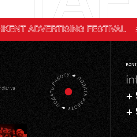
*TAF
TISING FESTIVAL
TASHKE
KONT
in
g
ndlar va
+ 
+ 